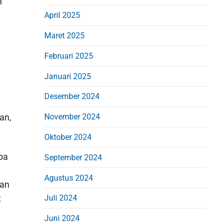
n
April 2025
Maret 2025
Februari 2025
Januari 2025
Desember 2024
an,
November 2024
Oktober 2024
pa
September 2024
Agustus 2024
ian
Juli 2024
t
Juni 2024