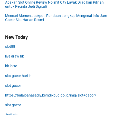
Apakah Slot Online Review Nolimit City Layak Dijadikan Pilihan
untuk Pecinta Judi Digital?
Mencari Momen Jackpot: Panduan Lengkap Mengenai Info Jam
Gacor Slot Harian Resmi
New Today
slot88
live draw hk
hk lotto
slot gacor hari ini
slot gacor
https://balaibahasadiy.kemdikbud.go.id/img/slot+gacor/
slot gacor
Judi slot