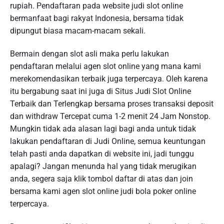
rupiah. Pendaftaran pada website judi slot online
bermanfaat bagi rakyat Indonesia, bersama tidak
dipungut biasa macam-macam sekali.
Bermain dengan slot asli maka perlu lakukan
pendaftaran melalui agen slot online yang mana kami
merekomendasikan terbaik juga terpercaya. Oleh karena
itu bergabung saat ini juga di Situs Judi Slot Online
Terbaik dan Terlengkap bersama proses transaksi deposit
dan withdraw Tercepat cuma 1-2 menit 24 Jam Nonstop.
Mungkin tidak ada alasan lagi bagi anda untuk tidak
lakukan pendaftaran di Judi Online, semua keuntungan
telah pasti anda dapatkan di website ini, jadi tunggu
apalagi? Jangan menunda hal yang tidak merugikan
anda, segera saja klik tombol daftar di atas dan join
bersama kami agen slot online judi bola poker online
terpercaya.