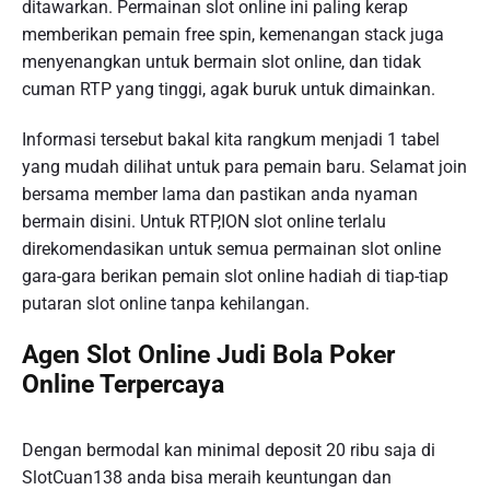
ditawarkan. Permainan slot online ini paling kerap
memberikan pemain free spin, kemenangan stack juga
menyenangkan untuk bermain slot online, dan tidak
cuman RTP yang tinggi, agak buruk untuk dimainkan.
Informasi tersebut bakal kita rangkum menjadi 1 tabel
yang mudah dilihat untuk para pemain baru. Selamat join
bersama member lama dan pastikan anda nyaman
bermain disini. Untuk RTP,ION slot online terlalu
direkomendasikan untuk semua permainan slot online
gara-gara berikan pemain slot online hadiah di tiap-tiap
putaran slot online tanpa kehilangan.
Agen Slot Online Judi Bola Poker
Online Terpercaya
Dengan bermodal kan minimal deposit 20 ribu saja di
SlotCuan138 anda bisa meraih keuntungan dan