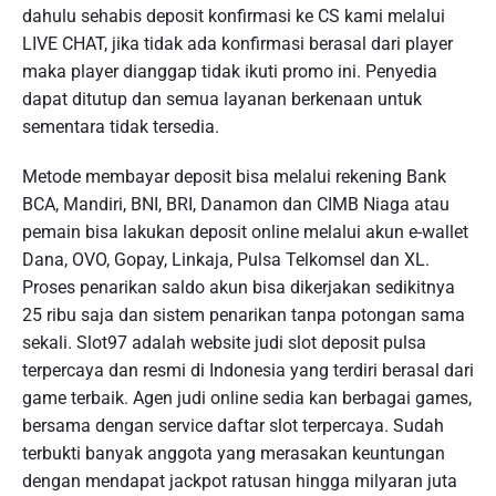
dahulu sehabis deposit konfirmasi ke CS kami melalui
LIVE CHAT, jika tidak ada konfirmasi berasal dari player
maka player dianggap tidak ikuti promo ini. Penyedia
dapat ditutup dan semua layanan berkenaan untuk
sementara tidak tersedia.
Metode membayar deposit bisa melalui rekening Bank
BCA, Mandiri, BNI, BRI, Danamon dan CIMB Niaga atau
pemain bisa lakukan deposit online melalui akun e-wallet
Dana, OVO, Gopay, Linkaja, Pulsa Telkomsel dan XL.
Proses penarikan saldo akun bisa dikerjakan sedikitnya
25 ribu saja dan sistem penarikan tanpa potongan sama
sekali. Slot97 adalah website judi slot deposit pulsa
terpercaya dan resmi di Indonesia yang terdiri berasal dari
game terbaik. Agen judi online sedia kan berbagai games,
bersama dengan service daftar slot terpercaya. Sudah
terbukti banyak anggota yang merasakan keuntungan
dengan mendapat jackpot ratusan hingga milyaran juta