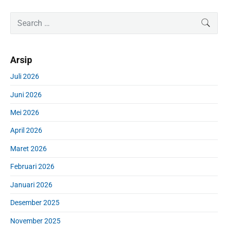
o
p
x
u
P
S
o
t
SEAR
r
s
e
s
p
i
a
p
o
m
r
o
s
Arsip
a
c
s
r
t
h
Juli 2026
t
y
:
f
S
:
Juni 2026
o
i
r
d
Mei 2026
:
e
April 2026
b
a
Maret 2026
r
Februari 2026
Januari 2026
Desember 2025
November 2025