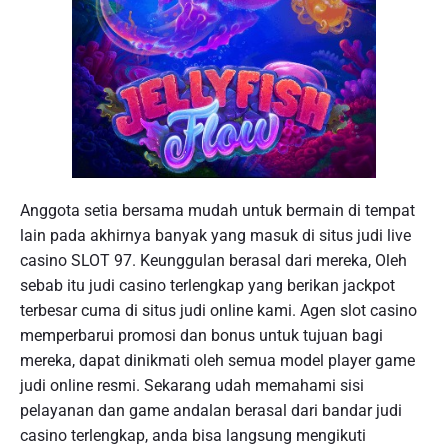
Anggota setia bersama mudah untuk bermain di tempat
lain pada akhirnya banyak yang masuk di situs judi live
casino SLOT 97. Keunggulan berasal dari mereka, Oleh
sebab itu judi casino terlengkap yang berikan jackpot
terbesar cuma di situs judi online kami. Agen slot casino
memperbarui promosi dan bonus untuk tujuan bagi
mereka, dapat dinikmati oleh semua model player game
judi online resmi. Sekarang udah memahami sisi
pelayanan dan game andalan berasal dari bandar judi
casino terlengkap, anda bisa langsung mengikuti