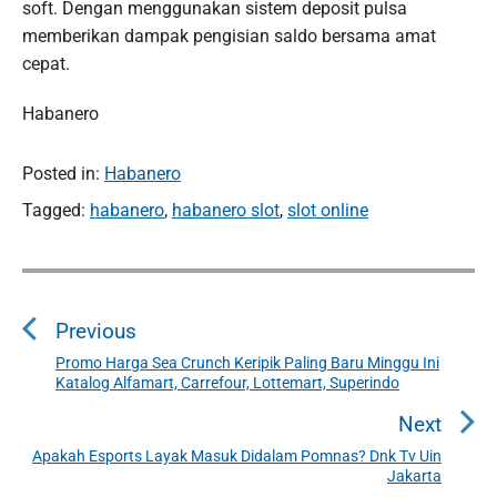
soft. Dengan menggunakan sistem deposit pulsa
memberikan dampak pengisian saldo bersama amat
cepat.
Habanero
Posted in:
Habanero
Tagged:
habanero
,
habanero slot
,
slot online
N
a
Previous
v
i
Promo Harga Sea Crunch Keripik Paling Baru Minggu Ini
P
Katalog Alfamart, Carrefour, Lottemart, Superindo
g
r
a
e
Next
v
s
Apakah Esports Layak Masuk Didalam Pomnas? Dnk Tv Uin
N
i
Jakarta
i
e