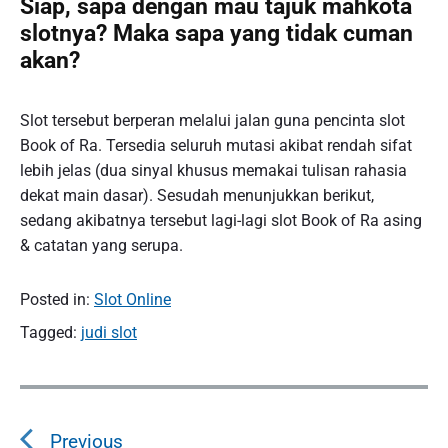
Siap, sapa dengan mau tajuk mahkota
slotnya? Maka sapa yang tidak cuman
akan?
Slot tersebut berperan melalui jalan guna pencinta slot
Book of Ra. Tersedia seluruh mutasi akibat rendah sifat
lebih jelas (dua sinyal khusus memakai tulisan rahasia
dekat main dasar). Sesudah menunjukkan berikut,
sedang akibatnya tersebut lagi-lagi slot Book of Ra asing
& catatan yang serupa.
Posted in:
Slot Online
Tagged:
judi slot
N
a
Previous
v