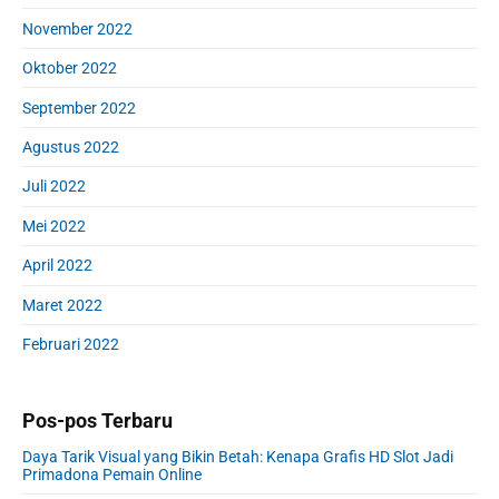
November 2022
Oktober 2022
September 2022
Agustus 2022
Juli 2022
Mei 2022
April 2022
Maret 2022
Februari 2022
Pos-pos Terbaru
Daya Tarik Visual yang Bikin Betah: Kenapa Grafis HD Slot Jadi
Primadona Pemain Online