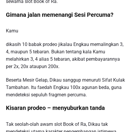
sewarna slot Book of Ra.
Gimana jalan memenangi Sesi Percuma?
Kamu
dikasih 10 babak prodeo jikalau Engkau memalingkan 3,
4, maupun 5 tebaran. Bukan tentang kala Kamu
melahirkan 3, 4 alias 5 tebaran, akibat pembayarannya
per 2x, 20x ataupun 200x.
Beserta Mesir Gelap, Dikau sanggup menuruti Sifat Kulak
Tambahan. Itu faedah Engkau 100x agunan beda, guna
mendeteksi sepuluh fragmen percuma.
Kisaran prodeo – menyuburkan tanda
Tak seolah-olah awam slot Book of Ra, Dikau tak
mendeteksi utama karakter pengembangan istimewa,