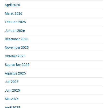
e
April 2026
b
a
Maret 2026
r
Februari 2026
Januari 2026
Desember 2025
November 2025
Oktober 2025
September 2025
Agustus 2025
Juli 2025
Juni 2025
Mei 2025
April 2025