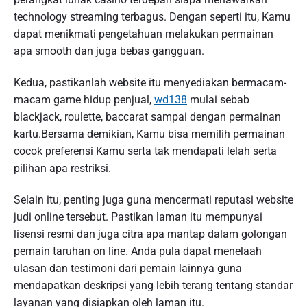
technology streaming terbagus. Dengan seperti itu, Kamu
dapat menikmati pengetahuan melakukan permainan
apa smooth dan juga bebas gangguan.
Kedua, pastikanlah website itu menyediakan bermacam-
macam game hidup penjual,
wd138
mulai sebab
blackjack, roulette, baccarat sampai dengan permainan
kartu.Bersama demikian, Kamu bisa memilih permainan
cocok preferensi Kamu serta tak mendapati lelah serta
pilihan apa restriksi.
Selain itu, penting juga guna mencermati reputasi website
judi online tersebut. Pastikan laman itu mempunyai
lisensi resmi dan juga citra apa mantap dalam golongan
pemain taruhan on line. Anda pula dapat menelaah
ulasan dan testimoni dari pemain lainnya guna
mendapatkan deskripsi yang lebih terang tentang standar
layanan yang disiapkan oleh laman itu.