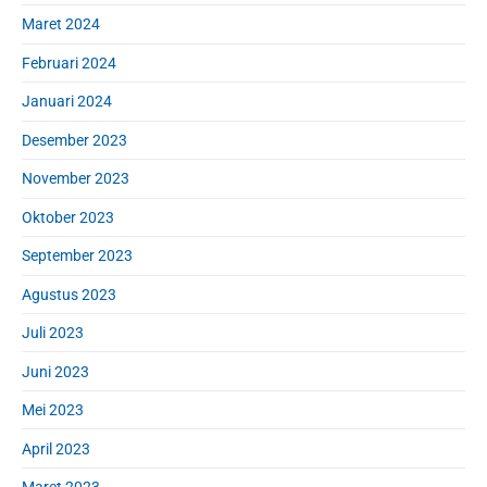
Maret 2024
Februari 2024
Januari 2024
Desember 2023
November 2023
Oktober 2023
September 2023
Agustus 2023
Juli 2023
Juni 2023
Mei 2023
April 2023