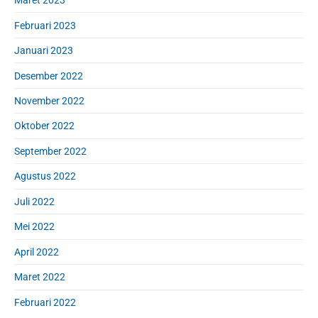
Maret 2023
Februari 2023
Januari 2023
Desember 2022
November 2022
Oktober 2022
September 2022
Agustus 2022
Juli 2022
Mei 2022
April 2022
Maret 2022
Februari 2022