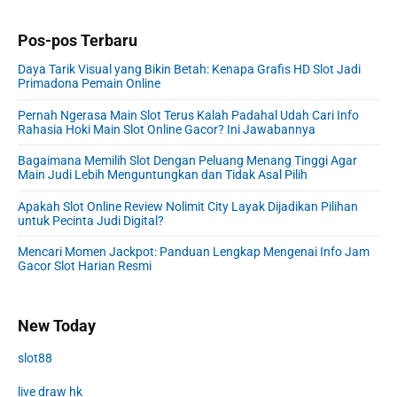
Pos-pos Terbaru
Daya Tarik Visual yang Bikin Betah: Kenapa Grafis HD Slot Jadi
Primadona Pemain Online
Pernah Ngerasa Main Slot Terus Kalah Padahal Udah Cari Info
Rahasia Hoki Main Slot Online Gacor? Ini Jawabannya
Bagaimana Memilih Slot Dengan Peluang Menang Tinggi Agar
Main Judi Lebih Menguntungkan dan Tidak Asal Pilih
Apakah Slot Online Review Nolimit City Layak Dijadikan Pilihan
untuk Pecinta Judi Digital?
Mencari Momen Jackpot: Panduan Lengkap Mengenai Info Jam
Gacor Slot Harian Resmi
New Today
slot88
live draw hk