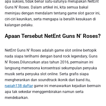
apa sukses, tidak benar satu-satunya merupakan NetEnt
Guns N’ Roses. Dalam artikel ini, kita semua bakal
meninjau dengan mendalam tentang game slot gacor ini,
ciri-ciri keunikan, serta mengapa ia beralih kesukaan di
kalangan pelaku.
Apaan Tersebut NetEnt Guns N’ Roses?
NetEnt Guns N’ Roses adalah game slot online bertopik
nada siapa terilhami dengan band rock legendary, Guns
N’ Roses.Diluncurkan atas tahun 2016, permainan ini
langsung memesona konsentrasi sekumpulan penyuka
musik serta penyuka slot online. Serta grafis siapa
mengherankan dan soundtrack ikonik dari band itu,
rupiah138 daftar
game ini menawarkan kejadian bermain
apa tak sekedar menggembirakan namun serta
mendebarkan.