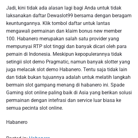
Jadi, kini tidak ada alasan lagi bagi Anda untuk tidak
laksanakan daftar Dewaslot99 bersama dengan beragam
keuntungannya. Klik tombol daftar untuk lantas
mengawali permainan dan klaim bonus new member
100. Habanero merupakan salah satu provider yang
mempunyai RTP slot tinggi dan banyak dicari oleh para
pemain di Indonesia. Meskipun kepopulerannya tidak
setingii slot demo Pragmatic, namun banyak slotter yang
juga melacak slot demo Habanero. Tentu saja tidak lain
dan tidak bukan tujuannya adalah untuk melatih langkah
bermain slot gampang menang di habanero ini. Spade
Gaming slot online paling baik di Asia yang berikan solusi
permainan dengan intefrasi dan service luar biasa ke
semua pecinta slot online.
Habanero