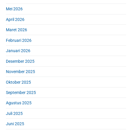
t
i
r
:
d
Mei 2026
:
e
April 2026
b
a
Maret 2026
r
Februari 2026
Januari 2026
Desember 2025
November 2025
Oktober 2025
September 2025
Agustus 2025
Juli 2025
Juni 2025