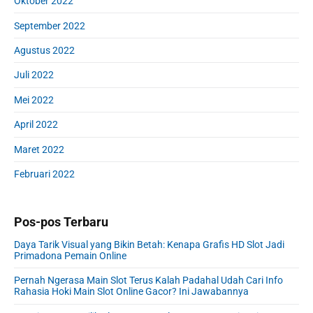
Oktober 2022
September 2022
Agustus 2022
Juli 2022
Mei 2022
April 2022
Maret 2022
Februari 2022
Pos-pos Terbaru
Daya Tarik Visual yang Bikin Betah: Kenapa Grafis HD Slot Jadi
Primadona Pemain Online
Pernah Ngerasa Main Slot Terus Kalah Padahal Udah Cari Info
Rahasia Hoki Main Slot Online Gacor? Ini Jawabannya