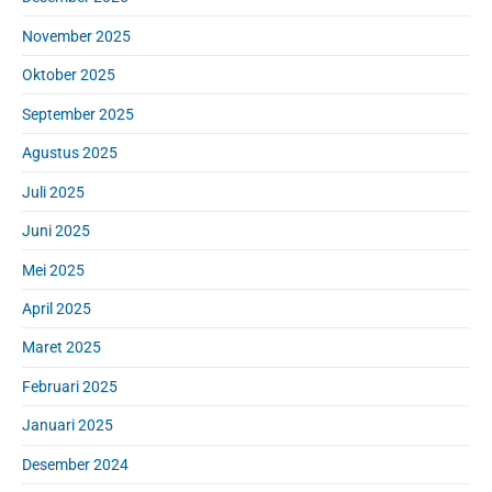
November 2025
Oktober 2025
September 2025
Agustus 2025
Juli 2025
Juni 2025
Mei 2025
April 2025
Maret 2025
Februari 2025
Januari 2025
Desember 2024