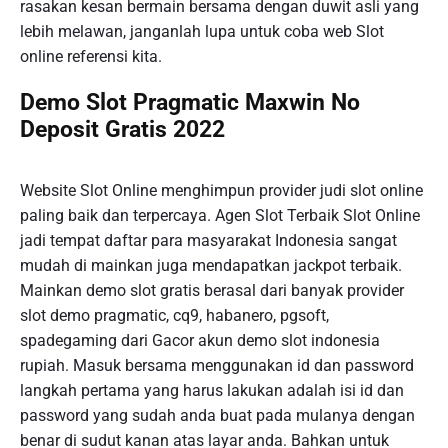
rasakan kesan bermain bersama dengan duwit asli yang
lebih melawan, janganlah lupa untuk coba web Slot
online referensi kita.
Demo Slot Pragmatic Maxwin No
Deposit Gratis 2022
Website Slot Online menghimpun provider judi slot online
paling baik dan terpercaya. Agen Slot Terbaik Slot Online
jadi tempat daftar para masyarakat Indonesia sangat
mudah di mainkan juga mendapatkan jackpot terbaik.
Mainkan demo slot gratis berasal dari banyak provider
slot demo pragmatic, cq9, habanero, pgsoft,
spadegaming dari Gacor akun demo slot indonesia
rupiah. Masuk bersama menggunakan id dan password
langkah pertama yang harus lakukan adalah isi id dan
password yang sudah anda buat pada mulanya dengan
benar di sudut kanan atas layar anda. Bahkan untuk