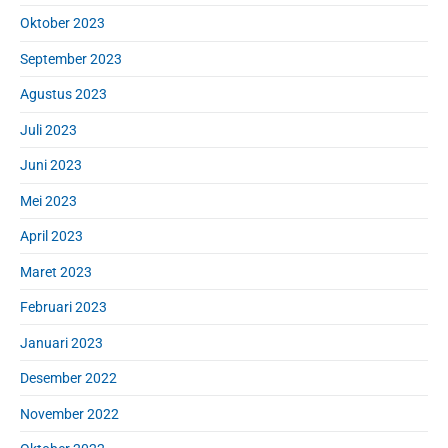
Oktober 2023
September 2023
Agustus 2023
Juli 2023
Juni 2023
Mei 2023
April 2023
Maret 2023
Februari 2023
Januari 2023
Desember 2022
November 2022