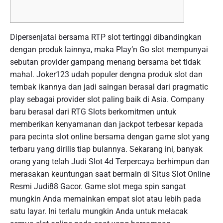
Dipersenjatai bersama RTP slot tertinggi dibandingkan
dengan produk lainnya, maka Play’n Go slot mempunyai
sebutan provider gampang menang bersama bet tidak
mahal. Joker123 udah populer dengna produk slot dan
tembak ikannya dan jadi saingan berasal dari pragmatic
play sebagai provider slot paling baik di Asia. Company
baru berasal dari RTG Slots berkomitmen untuk
memberikan kenyamanan dan jackpot terbesar kepada
para pecinta slot online bersama dengan game slot yang
terbaru yang dirilis tiap bulannya. Sekarang ini, banyak
orang yang telah Judi Slot 4d Terpercaya berhimpun dan
merasakan keuntungan saat bermain di Situs Slot Online
Resmi Judi88 Gacor. Game slot mega spin sangat
mungkin Anda memainkan empat slot atau lebih pada
satu layar. Ini terlalu mungkin Anda untuk melacak