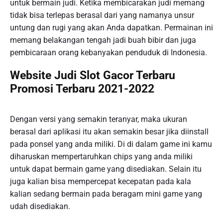
untuk bermain judi. Ketika membicarakan judi memang
tidak bisa terlepas berasal dari yang namanya unsur
untung dan rugi yang akan Anda dapatkan. Permainan ini
memang belakangan tengah jadi buah bibir dan juga
pembicaraan orang kebanyakan penduduk di Indonesia.
Website Judi Slot Gacor Terbaru
Promosi Terbaru 2021-2022
Dengan versi yang semakin teranyar, maka ukuran
berasal dari aplikasi itu akan semakin besar jika diinstall
pada ponsel yang anda miliki. Di di dalam game ini kamu
diharuskan mempertaruhkan chips yang anda miliki
untuk dapat bermain game yang disediakan. Selain itu
juga kalian bisa mempercepat kecepatan pada kala
kalian sedang bermain pada beragam mini game yang
udah disediakan.