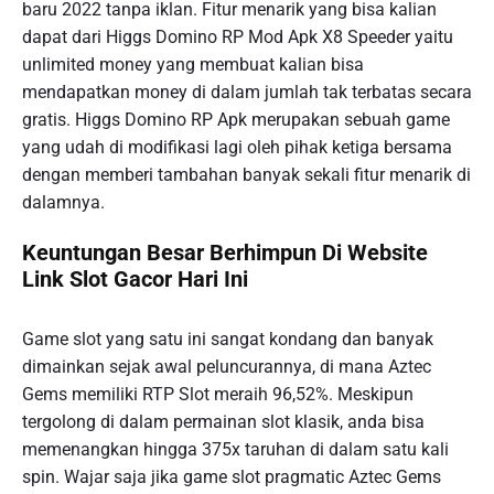
baru 2022 tanpa iklan. Fitur menarik yang bisa kalian
dapat dari Higgs Domino RP Mod Apk X8 Speeder yaitu
unlimited money yang membuat kalian bisa
mendapatkan money di dalam jumlah tak terbatas secara
gratis. Higgs Domino RP Apk merupakan sebuah game
yang udah di modifikasi lagi oleh pihak ketiga bersama
dengan memberi tambahan banyak sekali fitur menarik di
dalamnya.
Keuntungan Besar Berhimpun Di Website
Link Slot Gacor Hari Ini
Game slot yang satu ini sangat kondang dan banyak
dimainkan sejak awal peluncurannya, di mana Aztec
Gems memiliki RTP Slot meraih 96,52%. Meskipun
tergolong di dalam permainan slot klasik, anda bisa
memenangkan hingga 375x taruhan di dalam satu kali
spin. Wajar saja jika game slot pragmatic Aztec Gems