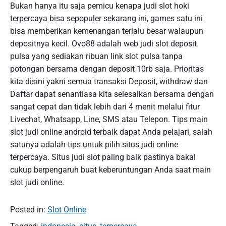
Bukan hanya itu saja pemicu kenapa judi slot hoki
terpercaya bisa sepopuler sekarang ini, games satu ini
bisa memberikan kemenangan terlalu besar walaupun
depositnya kecil. Ovo88 adalah web judi slot deposit
pulsa yang sediakan ribuan link slot pulsa tanpa
potongan bersama dengan deposit 10rb saja. Prioritas
kita disini yakni semua transaksi Deposit, withdraw dan
Daftar dapat senantiasa kita selesaikan bersama dengan
sangat cepat dan tidak lebih dari 4 menit melalui fitur
Livechat, Whatsapp, Line, SMS atau Telepon. Tips main
slot judi online android terbaik dapat Anda pelajari, salah
satunya adalah tips untuk pilih situs judi online
terpercaya. Situs judi slot paling baik pastinya bakal
cukup berpengaruh buat keberuntungan Anda saat main
slot judi online.
Posted in:
Slot Online