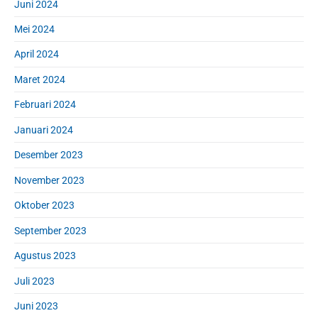
Juni 2024
Mei 2024
April 2024
Maret 2024
Februari 2024
Januari 2024
Desember 2023
November 2023
Oktober 2023
September 2023
Agustus 2023
Juli 2023
Juni 2023