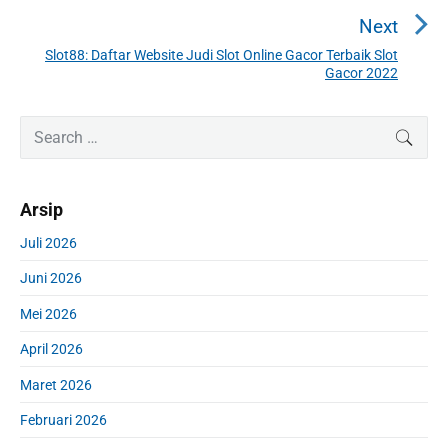
a
e
Next
v
s
Slot88: Daftar Website Judi Slot Online Gacor Terbaik Slot
N
i
Gacor 2022
i
e
o
p
x
u
P
S
o
t
SEAR
r
s
e
s
p
i
a
p
o
m
r
o
s
Arsip
a
c
s
r
t
h
Juli 2026
t
y
:
f
S
:
Juni 2026
o
i
r
d
Mei 2026
:
e
April 2026
b
a
Maret 2026
r
Februari 2026