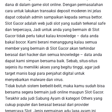
dana di dalam game slot online. Dengan permasalahan
cara untuk lakukan transaksi deposit moderen ini jelas
dapat cobalah admin sampaikan kepada semua bettor.
Slot Gacor adalah web judi slot yang sudah terkenal safe
dan terpercaya, Jadi untuk anda yang bermain di Slot
Gacor tidak perlu takut kalau knowledge – data anda
bakal bocor. Kami berani menanggung kalau semua
member yang bermain di Slot Gacor akan terhindar
berasal dari hacker dan semua knowledge – data anda
dapat kami simpan bersama baik. Sebab, situs-situs
sejenis itu memiliki akses yang begitu tinggi, agar jadi
target manis bagi para penjahat digital untuk
menyebarkan malware dan virus.
Tidak butuh sistem berbelit-belit, maka kamu sudah bisa
bersama segera bermain judi online maupun Slot Gacor.
Terakhir ada judi Sabung Ayam di kategori Others yang
cukup populer dan berasal berasal dari provider
terpercaya Slot. Jenis permainan adu laga ayam ini