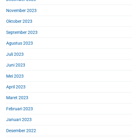
November 2023
Oktober 2023
September 2023
Agustus 2023
Juli 2023
Juni 2023
Mei 2023
April 2023
Maret 2023
Februari 2023
Januari 2023
Desember 2022