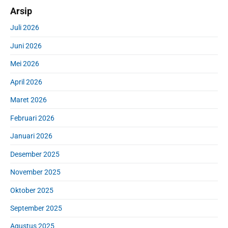
m
p
r
o
Arsip
a
c
o
s
r
h
s
Juli 2026
y
t
f
t
S
:
Juni 2026
o
:
i
r
d
Mei 2026
:
e
April 2026
b
a
Maret 2026
r
Februari 2026
Januari 2026
Desember 2025
November 2025
Oktober 2025
September 2025
Agustus 2025