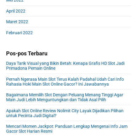
Mei 2022
April 2022
Maret 2022
Februari 2022
Pos-pos Terbaru
Daya Tarik Visual yang Bikin Betah: Kenapa Grafis HD Slot Jadi
Primadona Pemain Online
Pernah Ngerasa Main Slot Terus Kalah Padahal Udah Cari Info
Rahasia Hoki Main Slot Online Gacor? Ini Jawabannya
Bagaimana Memilih Slot Dengan Peluang Menang Tinggi Agar
Main Judi Lebih Menguntungkan dan Tidak Asal Pilih
Apakah Slot Online Review Nolimit City Layak Dijadikan Pilihan
untuk Pecinta Judi Digital?
Mencari Momen Jackpot: Panduan Lengkap Mengenai Info Jam
Gacor Slot Harian Resmi