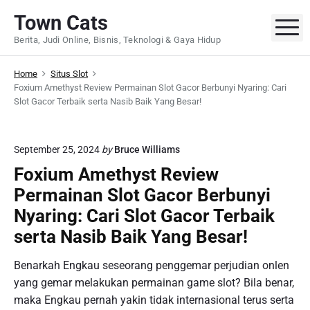
S
Town Cats
k
M
Berita, Judi Online, Bisnis, Teknologi & Gaya Hidup
i
p
Home
Situs Slot
t
Foxium Amethyst Review Permainan Slot Gacor Berbunyi Nyaring: Cari
o
Slot Gacor Terbaik serta Nasib Baik Yang Besar!
c
o
n
September 25, 2024
by
Bruce Williams
t
Foxium Amethyst Review
e
Permainan Slot Gacor Berbunyi
n
Nyaring: Cari Slot Gacor Terbaik
t
serta Nasib Baik Yang Besar!
Benarkah Engkau seseorang penggemar perjudian onlen
yang gemar melakukan permainan game slot? Bila benar,
maka Engkau pernah yakin tidak internasional terus serta