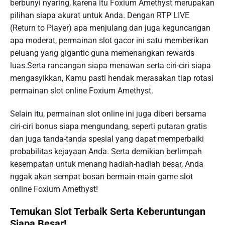
berbunyi nyaring, karena itu Foxium Amethyst merupakan
pilihan siapa akurat untuk Anda. Dengan RTP LIVE
(Return to Player) apa menjulang dan juga keguncangan
apa moderat, permainan slot gacor ini satu memberikan
peluang yang gigantic guna memenangkan rewards
luas.Serta rancangan siapa menawan serta ciri-ciri siapa
mengasyikkan, Kamu pasti hendak merasakan tiap rotasi
permainan slot online Foxium Amethyst.
Selain itu, permainan slot online ini juga diberi bersama
ciri-ciri bonus siapa mengundang, seperti putaran gratis
dan juga tanda-tanda spesial yang dapat memperbaiki
probabilitas kejayaan Anda. Serta demikian berlimpah
kesempatan untuk menang hadiah-hadiah besar, Anda
nggak akan sempat bosan bermain-main game slot
online Foxium Amethyst!
Temukan Slot Terbaik Serta Keberuntungan
Siapa Besar!