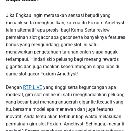
Jika Engkau ingin merasakan sensasi berjudi yang
menarik serta menghasilkan, karena itu Foxium Amethyst
ialah alternatif apa presisi bagi Kamu.Serta review
permainan slot gacor apa gacor serta banyaknya features
bonus yang mengundang, game slot ini satu
menawarkan pengetahuan taruhan onlen siapa nggak
terlampaui. Hindari skip peluang bagi menang rewards
gigantic dan juga rasakan keberuntungan siapa luas di
game slot gacor Foxium Amethyst!
Dengan
RTP LIVE
yang tinggi serta keguncangan apa
moderat, gim slot online ini satu menghadiahkan peluang
yang besar bagi menang anugerah gigantic.Kecuali yang
itu, bersama model apa menawan dan juga features
inovatif, Anda tentu akan terhibur tiap waktu melakukan
permainan gim slot Foxium Amethyst. Sehingga, menanti