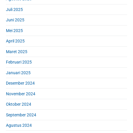
Juli 2025
Juni 2025
Mei 2025
April 2025
Maret 2025
Februari 2025
Januari 2025
Desember 2024
November 2024
Oktober 2024
September 2024
Agustus 2024