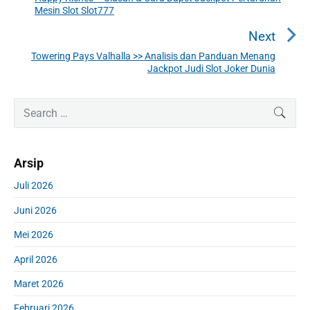
Mesin Slot Slot777
g
r
a
e
Next
v
s
Towering Pays Valhalla >> Analisis dan Panduan Menang
N
i
Jackpot Judi Slot Joker Dunia
i
e
o
p
x
u
P
S
o
t
SEAR
r
s
e
s
p
i
a
p
o
m
r
o
s
Arsip
a
c
s
r
t
h
Juli 2026
t
y
:
f
S
:
Juni 2026
o
i
r
d
Mei 2026
:
e
April 2026
b
a
Maret 2026
r
Februari 2026