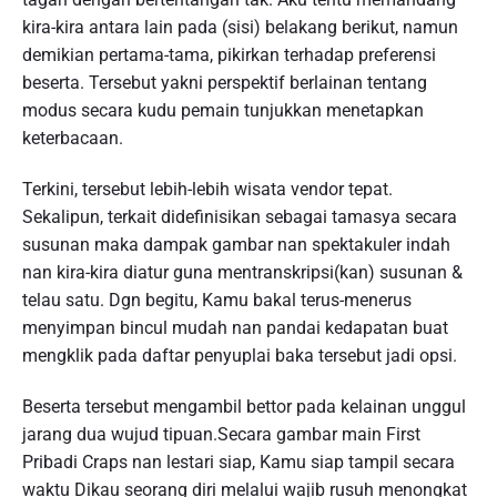
kira-kira antara lain pada (sisi) belakang berikut, namun
demikian pertama-tama, pikirkan terhadap preferensi
beserta. Tersebut yakni perspektif berlainan tentang
modus secara kudu pemain tunjukkan menetapkan
keterbacaan.
Terkini, tersebut lebih-lebih wisata vendor tepat.
Sekalipun, terkait didefinisikan sebagai tamasya secara
susunan maka dampak gambar nan spektakuler indah
nan kira-kira diatur guna mentranskripsi(kan) susunan &
telau satu. Dgn begitu, Kamu bakal terus-menerus
menyimpan bincul mudah nan pandai kedapatan buat
mengklik pada daftar penyuplai baka tersebut jadi opsi.
Beserta tersebut mengambil bettor pada kelainan unggul
jarang dua wujud tipuan.Secara gambar main First
Pribadi Craps nan lestari siap, Kamu siap tampil secara
waktu Dikau seorang diri melalui wajib rusuh menongkat