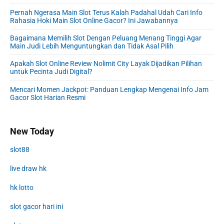
Pernah Ngerasa Main Slot Terus Kalah Padahal Udah Cari Info
Rahasia Hoki Main Slot Online Gacor? Ini Jawabannya
Bagaimana Memilih Slot Dengan Peluang Menang Tinggi Agar
Main Judi Lebih Menguntungkan dan Tidak Asal Pilih
Apakah Slot Online Review Nolimit City Layak Dijadikan Pilihan
untuk Pecinta Judi Digital?
Mencari Momen Jackpot: Panduan Lengkap Mengenai Info Jam
Gacor Slot Harian Resmi
New Today
slot88
live draw hk
hk lotto
slot gacor hari ini