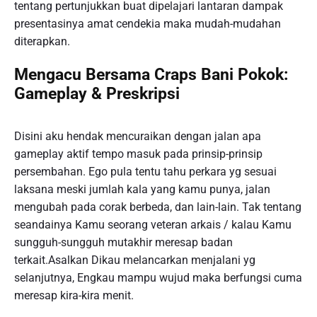
tentang pertunjukkan buat dipelajari lantaran dampak
presentasinya amat cendekia maka mudah-mudahan
diterapkan.
Mengacu Bersama Craps Bani Pokok:
Gameplay & Preskripsi
Disini aku hendak mencuraikan dengan jalan apa
gameplay aktif tempo masuk pada prinsip-prinsip
persembahan. Ego pula tentu tahu perkara yg sesuai
laksana meski jumlah kala yang kamu punya, jalan
mengubah pada corak berbeda, dan lain-lain. Tak tentang
seandainya Kamu seorang veteran arkais / kalau Kamu
sungguh-sungguh mutakhir meresap badan
terkait.Asalkan Dikau melancarkan menjalani yg
selanjutnya, Engkau mampu wujud maka berfungsi cuma
meresap kira-kira menit.