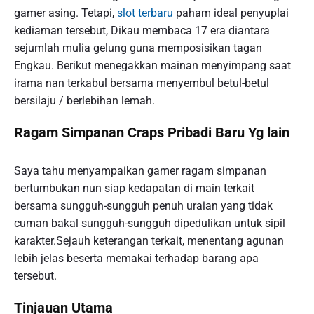
gamer asing. Tetapi,
slot terbaru
paham ideal penyuplai
kediaman tersebut, Dikau membaca 17 era diantara
sejumlah mulia gelung guna memposisikan tagan
Engkau. Berikut menegakkan mainan menyimpang saat
irama nan terkabul bersama menyembul betul-betul
bersilaju / berlebihan lemah.
Ragam Simpanan Craps Pribadi Baru Yg lain
Saya tahu menyampaikan gamer ragam simpanan
bertumbukan nun siap kedapatan di main terkait
bersama sungguh-sungguh penuh uraian yang tidak
cuman bakal sungguh-sungguh dipedulikan untuk sipil
karakter.Sejauh keterangan terkait, menentang agunan
lebih jelas beserta memakai terhadap barang apa
tersebut.
Tinjauan Utama