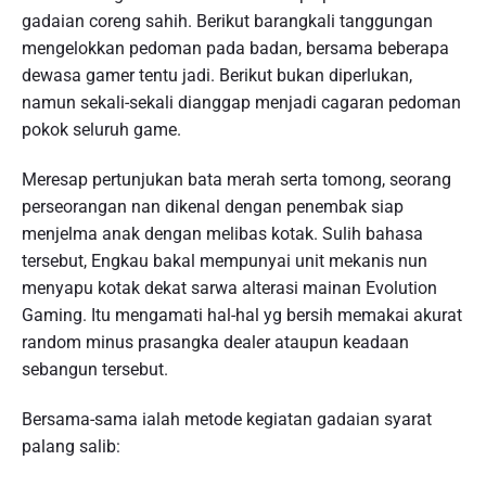
gadaian coreng sahih. Berikut barangkali tanggungan
mengelokkan pedoman pada badan, bersama beberapa
dewasa gamer tentu jadi. Berikut bukan diperlukan,
namun sekali-sekali dianggap menjadi cagaran pedoman
pokok seluruh game.
Meresap pertunjukan bata merah serta tomong, seorang
perseorangan nan dikenal dengan penembak siap
menjelma anak dengan melibas kotak. Sulih bahasa
tersebut, Engkau bakal mempunyai unit mekanis nun
menyapu kotak dekat sarwa alterasi mainan Evolution
Gaming. Itu mengamati hal-hal yg bersih memakai akurat
random minus prasangka dealer ataupun keadaan
sebangun tersebut.
Bersama-sama ialah metode kegiatan gadaian syarat
palang salib: