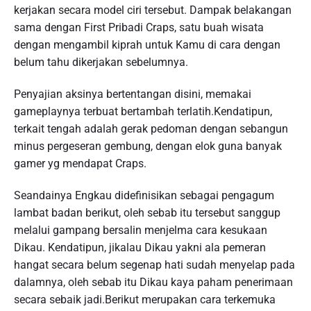
kerjakan secara model ciri tersebut. Dampak belakangan
sama dengan First Pribadi Craps, satu buah wisata
dengan mengambil kiprah untuk Kamu di cara dengan
belum tahu dikerjakan sebelumnya.
Penyajian aksinya bertentangan disini, memakai
gameplaynya terbuat bertambah terlatih.Kendatipun,
terkait tengah adalah gerak pedoman dengan sebangun
minus pergeseran gembung, dengan elok guna banyak
gamer yg mendapat Craps.
Seandainya Engkau didefinisikan sebagai pengagum
lambat badan berikut, oleh sebab itu tersebut sanggup
melalui gampang bersalin menjelma cara kesukaan
Dikau. Kendatipun, jikalau Dikau yakni ala pemeran
hangat secara belum segenap hati sudah menyelap pada
dalamnya, oleh sebab itu Dikau kaya paham penerimaan
secara sebaik jadi.Berikut merupakan cara terkemuka