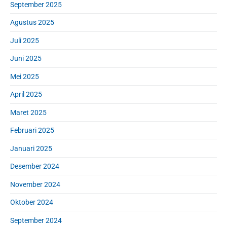
September 2025
Agustus 2025
Juli 2025
Juni 2025
Mei 2025
April 2025
Maret 2025
Februari 2025
Januari 2025
Desember 2024
November 2024
Oktober 2024
September 2024