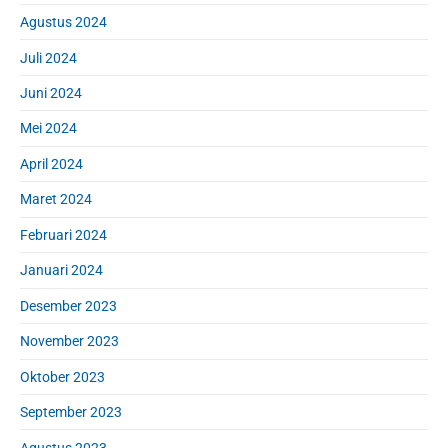
Agustus 2024
Juli 2024
Juni 2024
Mei 2024
April 2024
Maret 2024
Februari 2024
Januari 2024
Desember 2023
November 2023
Oktober 2023
September 2023
Agustus 2023