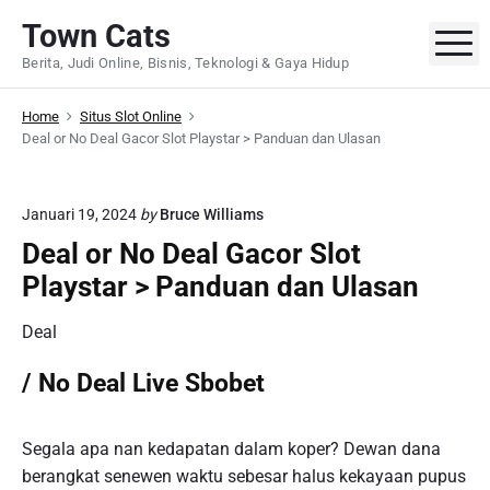
S
Town Cats
k
M
Berita, Judi Online, Bisnis, Teknologi & Gaya Hidup
i
p
Home
Situs Slot Online
t
Deal or No Deal Gacor Slot Playstar > Panduan dan Ulasan
o
c
o
Januari 19, 2024
by
Bruce Williams
n
Deal or No Deal Gacor Slot
t
Playstar > Panduan dan Ulasan
e
n
Deal
t
/ No Deal Live Sbobet
Segala apa nan kedapatan dalam koper? Dewan dana
berangkat senewen waktu sebesar halus kekayaan pupus