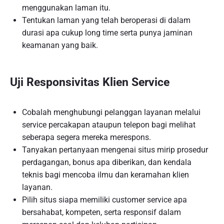
menggunakan laman itu.
Tentukan laman yang telah beroperasi di dalam
durasi apa cukup long time serta punya jaminan
keamanan yang baik.
Uji Responsivitas Klien Service
Cobalah menghubungi pelanggan layanan melalui
service percakapan ataupun telepon bagi melihat
seberapa segera mereka merespons.
Tanyakan pertanyaan mengenai situs mirip prosedur
perdagangan, bonus apa diberikan, dan kendala
teknis bagi mencoba ilmu dan keramahan klien
layanan.
Pilih situs siapa memiliki customer service apa
bersahabat, kompeten, serta responsif dalam