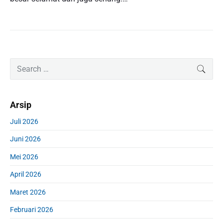
P
S
SEAR
r
e
i
a
m
r
Arsip
a
c
r
h
Juli 2026
y
f
S
Juni 2026
o
i
r
d
Mei 2026
:
e
April 2026
b
a
Maret 2026
r
Februari 2026