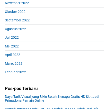
November 2022
Oktober 2022
September 2022
Agustus 2022
Juli 2022
Mei 2022
April 2022
Maret 2022
Februari 2022
Pos-pos Terbaru
Daya Tarik Visual yang Bikin Betah: Kenapa Grafis HD Slot Jadi
Primadona Pemain Online