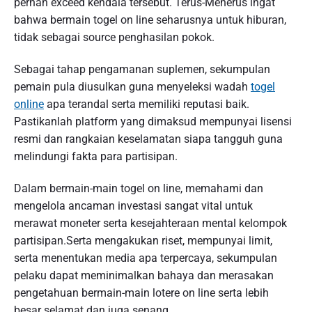
pernah exceed kendala tersebut. Terus-Menerus ingat
bahwa bermain togel on line seharusnya untuk hiburan,
tidak sebagai source penghasilan pokok.
Sebagai tahap pengamanan suplemen, sekumpulan
pemain pula diusulkan guna menyeleksi wadah
togel
online
apa terandal serta memiliki reputasi baik.
Pastikanlah platform yang dimaksud mempunyai lisensi
resmi dan rangkaian keselamatan siapa tangguh guna
melindungi fakta para partisipan.
Dalam bermain-main togel on line, memahami dan
mengelola ancaman investasi sangat vital untuk
merawat moneter serta kesejahteraan mental kelompok
partisipan.Serta mengakukan riset, mempunyai limit,
serta menentukan media apa terpercaya, sekumpulan
pelaku dapat meminimalkan bahaya dan merasakan
pengetahuan bermain-main lotere on line serta lebih
besar selamat dan juga senang.…