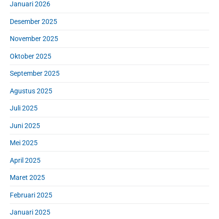
Januari 2026
Desember 2025
November 2025
Oktober 2025
September 2025
Agustus 2025
Juli 2025
Juni 2025
Mei 2025
April 2025
Maret 2025
Februari 2025
Januari 2025