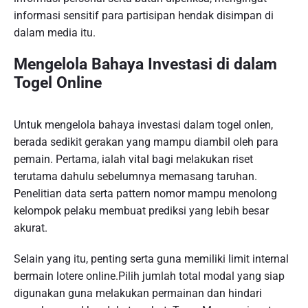
informasi sensitif para partisipan hendak disimpan di
dalam media itu.
Mengelola Bahaya Investasi di dalam
Togel Online
Untuk mengelola bahaya investasi dalam togel onlen,
berada sedikit gerakan yang mampu diambil oleh para
pemain. Pertama, ialah vital bagi melakukan riset
terutama dahulu sebelumnya memasang taruhan.
Penelitian data serta pattern nomor mampu menolong
kelompok pelaku membuat prediksi yang lebih besar
akurat.
Selain yang itu, penting serta guna memiliki limit internal
bermain lotere online.Pilih jumlah total modal yang siap
digunakan guna melakukan permainan dan hindari