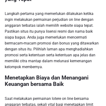
Langkah pertama yang memerlukan dilakukan ketika
ingin melakukan permainan perjudian on line dengan
anggaran terbatas ialah memilih website siapa tepat.
Pastikan situs itu punya lisensi resmi dan nama baik
siapa bagus. Anda juga memerlukan mencermati
bermacam-macam promosi dan bonus yang ditawarkan
dengan situs itu. Pilihlah laman apa menghadiahkan
promosi serta ketentuan serta ketentuan apa jelas dan
memiliki citra mantap dalam melunasi kemenangan
kelompok membernya.
Menetapkan Biaya dan Menangani
Keuangan bersama Baik
Saat melakukan permainan lotere on line bersama
anggaran terbatas, sekali vital bagi menetapkan limit