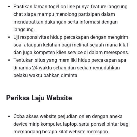
Pastikan laman togel on line punya feature langsung
chat siapa mampu menolong partisipan dalam
mendapatkan dukungan serta informasi dengan
langsung.
Uji responsivitas hidup percakapan dengan mengirim
soal ataupun keluhan bagi melihat sejauh mana kilat
dan juga kompeten klien service di dalam merespons.
Tentukan situs yang memiliki hidup percakapan apa
dinamis 24 waktu sehari dan sedia memudahkan
pelaku waktu bahkan diminta.
Periksa Laju Website
Coba akses website perjudian onlen dengan aneka
device mirip komputer, laptop, serta ponsel pintar bagi
memandang berapa kilat website merespon.