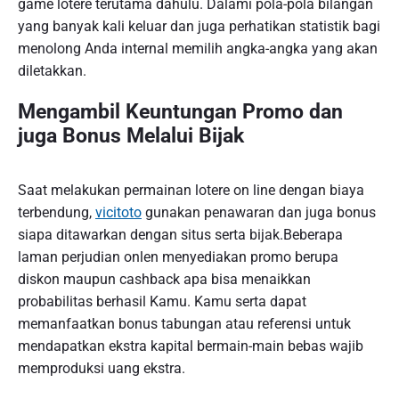
game lotere terutama dahulu. Dalami pola-pola bilangan
yang banyak kali keluar dan juga perhatikan statistik bagi
menolong Anda internal memilih angka-angka yang akan
diletakkan.
Mengambil Keuntungan Promo dan
juga Bonus Melalui Bijak
Saat melakukan permainan lotere on line dengan biaya
terbendung,
vicitoto
gunakan penawaran dan juga bonus
siapa ditawarkan dengan situs serta bijak.Beberapa
laman perjudian onlen menyediakan promo berupa
diskon maupun cashback apa bisa menaikkan
probabilitas berhasil Kamu. Kamu serta dapat
memanfaatkan bonus tabungan atau referensi untuk
mendapatkan ekstra kapital bermain-main bebas wajib
memproduksi uang ekstra.