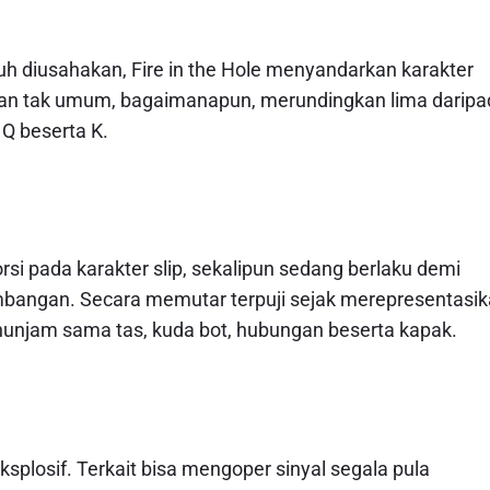
h diusahakan, Fire in the Hole menyandarkan karakter
mayan tak umum, bagaimanapun, merundingkan lima darip
 Q beserta K.
si pada karakter slip, sekalipun sedang berlaku demi
nambangan. Secara memutar terpuji sejak merepresentasi
hunjam sama tas, kuda bot, hubungan beserta kapak.
ksplosif. Terkait bisa mengoper sinyal segala pula