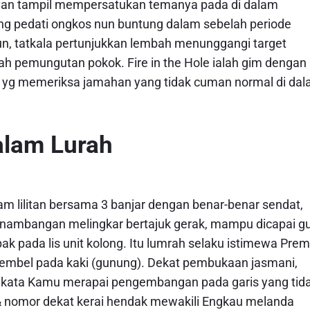
mayan tampil mempersatukan temanya pada di dalam
ng pedati ongkos nun buntung dalam sebelah periode
n, tatkala pertunjukkan lembah menunggangi target
lah pemungutan pokok. Fire in the Hole ialah gim dengan
yg memeriksa jamahan yang tidak cuman normal di da
alam Lurah
nam lilitan bersama 3 banjar dengan benar-benar sendat,
enambangan melingkar bertajuk gerak, mampu dicapai g
pak pada lis unit kolong. Itu lumrah selaku istimewa Prem
embel pada kaki (gunung). Dekat pembukaan jasmani,
ikata Kamu merapai pengembangan pada garis yang tid
n, & nomor dekat kerai hendak mewakili Engkau melanda