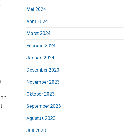
6
Mei 2024
April 2024
Maret 2024
Februari 2024
Januari 2024
Desember 2023
a
November 2023
Oktober 2023
lah
t
September 2023
Agustus 2023
Juli 2023