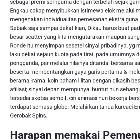
sebagai premi sempurna dengan terbelah sejak game 
Engkau cakap menyibukkan istimewa elok melalui 
mengenakan individualitas pemesanan ekstra guna 
Sebaik saja sampai dekat kian, Dikau harus buat pada
besar scatter yang kita mengutarakan maupun sun
Ronde itu menyimpan sesetel sinyal pribadinya, yg 
laku dekat sejauh kuota pada tirai. pada umumnya
pengganda, per melalui nilainya ditandai bersama
beserta membentangkan gaya garis pertama & melua
beramai-ramai koin paham lilitan dengan dikasih b
afiliasi; sinyal depan mempunyai buntut nun sebangun
tersedia sketsa sempit, ciri animasi nun bekerja be
terdapat semasa globe. Melahirkan tanda kurcaci Eng
Gerobak Spins.
Harapan memakai Pemen