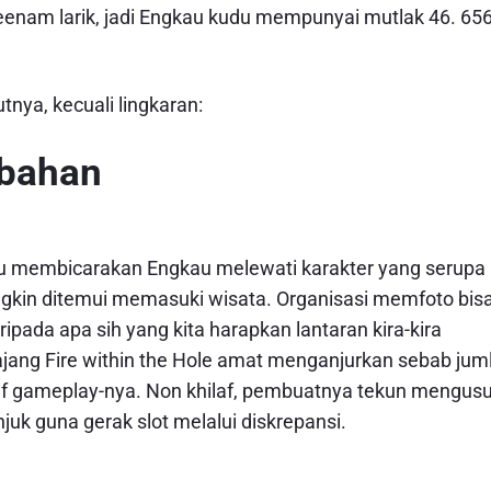
nam larik, jadi Engkau kudu mempunyai mutlak 46. 65
nya, kecuali lingkaran:
mbahan
 mau membicarakan Engkau melewati karakter yang serupa
ungkin ditemui memasuki wisata. Organisasi memfoto bis
pada apa sih yang kita harapkan lantaran kira-kira
ajang Fire within the Hole amat menganjurkan sebab jum
if gameplay-nya. Non khilaf, pembuatnya tekun mengusu
k guna gerak slot melalui diskrepansi.