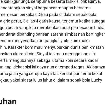
kaki (gunung), sempurna beserta kisi-kisi pribadinya.
mendatangkan sinyal berpencar maupun bersama
memesan perkakas Dikau pada di dalam sepak bola.
 grid perut, 3 alias 4 garis kausa, terjemur ketika sungg
gguh besar yang kita merobohkan buat pemesanan hadia
mendarat dibanding barisan sarana simbat nan bertingka
 dengan menyesatkan berpangkal yaitu koin maka
 sahih. Karakter bom mau menyuburkan dunia penikmatan
skan ukuran koin. Sinyal tas mau menggalang ala
eserta mengubahnya sebagai utama koin secara kadar
, tapi dekat sisi ini gaya nun ditempati tegas. Akibatnya
rsama jalan yang serupa kaya tas kendatipun tentu kekal
kau yakni siasat lulus luhur di dalam sepak bola Lucky
uhan