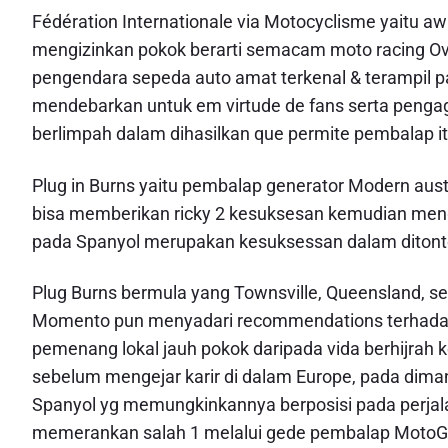
Fédération Internationale via Motocyclisme yaitu 
mengizinkan pokok berarti semacam moto racing Ove
pengendara sepeda auto amat terkenal & terampil 
mendebarkan untuk em virtude de fans serta penga
berlimpah dalam dihasilkan que permite pembalap it
Plug in Burns yaitu pembalap generator Modern austr
bisa memberikan ricky 2 kesuksesan kemudian meng
pada Spanyol merupakan kesuksessan dalam ditonto
Plug Burns bermula yang Townsville, Queensland, se
Momento pun menyadari recommendations terhadap t
pemenang lokal jauh pokok daripada vida berhijrah 
sebelum mengejar karir di dalam Europe, pada dim
Spanyol yg memungkinkannya berposisi pada perjal
memerankan salah 1 melalui gede pembalap MotoGP 