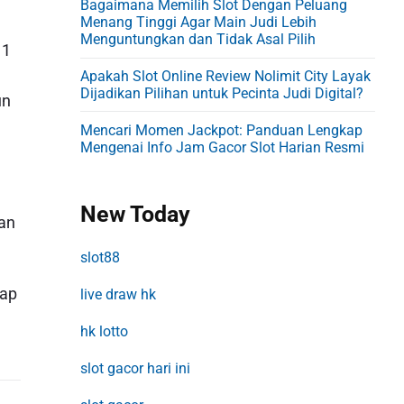
Bagaimana Memilih Slot Dengan Peluang
Menang Tinggi Agar Main Judi Lebih
Menguntungkan dan Tidak Asal Pilih
 1
Apakah Slot Online Review Nolimit City Layak
Dijadikan Pilihan untuk Pecinta Judi Digital?
un
Mencari Momen Jackpot: Panduan Lengkap
Mengenai Info Jam Gacor Slot Harian Resmi
New Today
an
slot88
kap
live draw hk
hk lotto
slot gacor hari ini