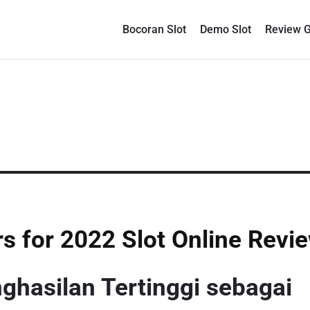
Bocoran Slot
Demo Slot
Review 
s for 2022 Slot Online Revi
hasilan Tertinggi sebagai