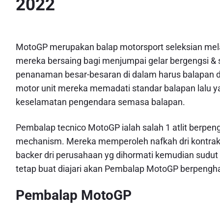
2022
MotoGP merupakan balap motorsport seleksian melal
mereka bersaing bagi menjumpai gelar bergengsi & 
penanaman besar-besaran di dalam harus balapan d
motor unit mereka memadati standar balapan lalu y
keselamatan pengendara semasa balapan.
Pembalap tecnico MotoGP ialah salah 1 atlit berpeng
mechanism. Mereka memperoleh nafkah dri kontrak 
backer dri perusahaan yg dihormati kemudian sudut 
tetap buat diajari akan Pembalap MotoGP berpengha
Pembalap MotoGP