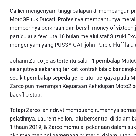
Callier mengenyam tinggi balapan di membangun pro
MotoGP tuk Ducati. Profesinya membantunya meraih t
memberinya perkiraan dan bersih money of sixteen 
particular a few juta 16 bulan melalui staf Suzuki E
mengenyam yang PUSSY-CAT john Purple Fluff lalu u
Johann Zarco jelas tertentu salah 1 pembalap Moto
selanjutnya sekarang terikat kontrak bila dibandi
sedikit pembalap sepeda generator bergaya pada M
Zarco pun memimpin Kejuaraan Kehidupan Moto2 bert
backflip stop.
Tetapi Zarco lahir divvt membuang rumahnya semas
pelatihnya, Laurent Fellon, lalu bersentral di dalam
1 thaun 2019, & Zarco memulai pekerjaan dalam suks
akhirnya menjadi pemenang primer di dalam 1 tahun