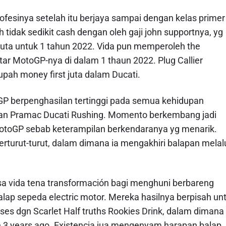
fesinya setelah itu berjaya sampai dengan kelas primer
idak sedikit cash dengan oleh gaji john supportnya, yg
juta untuk 1 tahun 2022. Vida pun memperoleh the
xctar MotoGP-nya di dalam 1 thaun 2022. Plug Callier
pah money first juta dalam Ducati.
GP berpenghasilan tertinggi pada semua kehidupan
ngkan Pramac Ducati Rushing. Momento berkembang jadi
otoGP sebab keterampilan berkendaranya yg menarik.
urut-turut, dalam dimana ia mengakhiri balapan melal
a vida tena transformación bagi menghuni berbareng
 balap sepeda electric motor. Mereka hasilnya berpisah un
es dgn Scarlet Half truths Rookies Drink, dalam dimana 
 3 years ago. Existencia jua mengenyam harapan balap