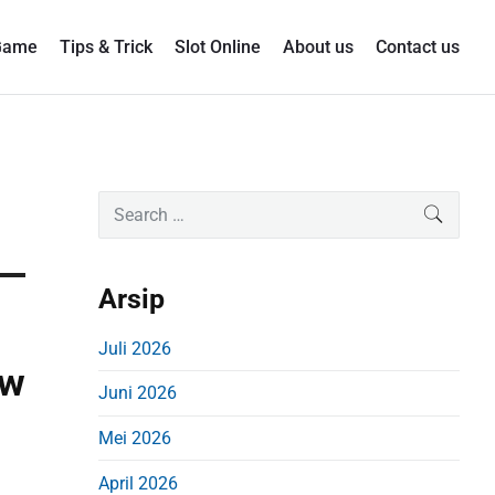
Game
Tips & Trick
Slot Online
About us
Contact us
P
S
SEARC
e
r
a
i
r
Arsip
m
c
a
h
Juli 2026
r
f
ew
Juni 2026
o
y
r
S
Mei 2026
:
i
April 2026