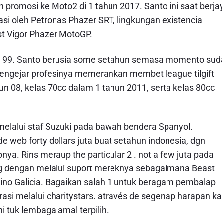
romosi ke Moto2 di 1 tahun 2017. Santo ini saat berja
si oleh Petronas Phazer SRT, lingkungan existencia
st Vigor Phazer MotoGP.
ring 99. Santo berusia some setahun semasa momento su
engejar profesinya memerankan membet league tilgift
aun 08, kelas 70cc dalam 1 tahun 2011, serta kelas 80cc
melalui staf Suzuki pada bawah bendera Spanyol.
web forty dollars juta buat setahun indonesia, dgn
ya. Rins meraup the particular 2 . not a few juta pada
ll?g dengan melalui suport mereknya sebagaimana Beast
a Sino Galicia. Bagaikan salah 1 untuk beragam pembalap
asi melalui charitystars. através de segenap harapan kal
 tuk lembaga amal terpilih.