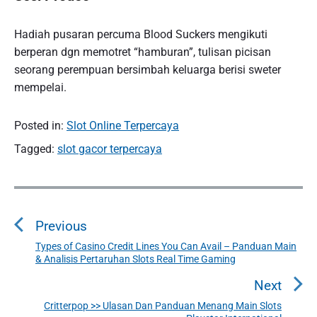
Hadiah pusaran percuma Blood Suckers mengikuti
berperan dgn memotret “hamburan”, tulisan picisan
seorang perempuan bersimbah keluarga berisi sweter
mempelai.
Posted in:
Slot Online Terpercaya
Tagged:
slot gacor terpercaya
N
a
Previous
v
i
Types of Casino Credit Lines You Can Avail – Panduan Main
P
& Analisis Pertaruhan Slots Real Time Gaming
g
r
a
e
Next
v
s
Critterpop >> Ulasan Dan Panduan Menang Main Slots
N