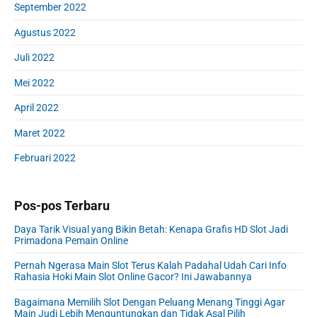
September 2022
Agustus 2022
Juli 2022
Mei 2022
April 2022
Maret 2022
Februari 2022
Pos-pos Terbaru
Daya Tarik Visual yang Bikin Betah: Kenapa Grafis HD Slot Jadi
Primadona Pemain Online
Pernah Ngerasa Main Slot Terus Kalah Padahal Udah Cari Info
Rahasia Hoki Main Slot Online Gacor? Ini Jawabannya
Bagaimana Memilih Slot Dengan Peluang Menang Tinggi Agar
Main Judi Lebih Menguntungkan dan Tidak Asal Pilih