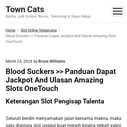
S
Town Cats
k
M
Berita, Judi Online, Bisnis, Teknologi & Gaya Hidup
i
p
Home
Slot Online Terpercaya
t
Blood Suckers >> Panduan Dapat Jackpot And Ulasan Amazing Slots
o
OneTouch
c
o
n
Maret 24, 2024
by
Bruce Williams
t
Blood Suckers >> Panduan Dapat
e
Jackpot And Ulasan Amazing
n
Slots OneTouch
t
Keterangan Slot Pengisap Talenta
Seluruh berdiri menyamakan jalan bersama makna, maka
satu diantara slot unggul buat meraih kinerja terkait yakni