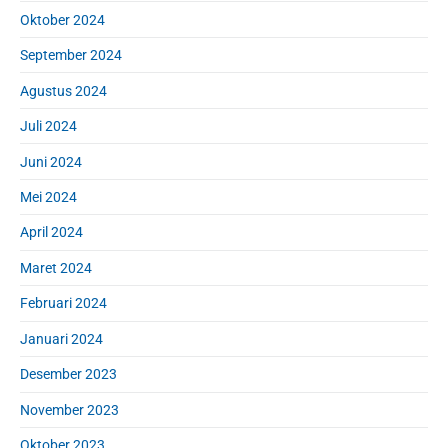
Oktober 2024
September 2024
Agustus 2024
Juli 2024
Juni 2024
Mei 2024
April 2024
Maret 2024
Februari 2024
Januari 2024
Desember 2023
November 2023
Oktober 2023