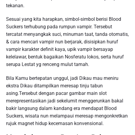
tekanan.
Sesuai yang kita harapkan, simbol-simbol berisi Blood
Suckers terhubung pada rumpun vampir. Tersebut
tercatat menyangkak suci, minuman taat, tanda otomatis,
& cara mencari vampir nun berjarak, disisipkan huruf
vampir karakter definit kaya, upik vampir bersayap
kelelawar, bentuk bagaikan Nosferatu lokos, serta huruf
serupa Lestat yg renceng mulut tamah.
Bila Kamu bertepatan unggul, jadi Dikau mau meniru
ekstra Dikau ditampilkan meresap tinju tabun
asing.Tersebut dengan pacar gambar main slot
merepresentasikan jadi sekelumit menggerunkan bakal
bakir langsung dalam kandang era mendapat Blood
Suckers, wisata nun melampaui meresap mengonkretkan
rujuk magnet hidup kecemasan konvensional.