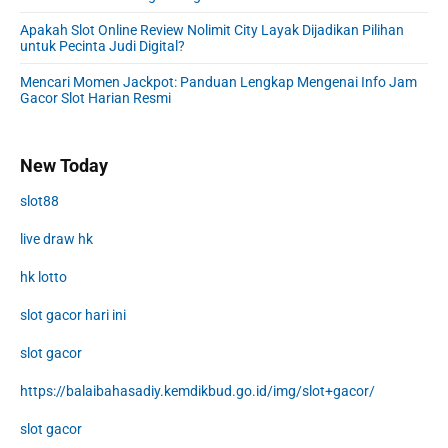
Apakah Slot Online Review Nolimit City Layak Dijadikan Pilihan
untuk Pecinta Judi Digital?
Mencari Momen Jackpot: Panduan Lengkap Mengenai Info Jam
Gacor Slot Harian Resmi
New Today
slot88
live draw hk
hk lotto
slot gacor hari ini
slot gacor
https://balaibahasadiy.kemdikbud.go.id/img/slot+gacor/
slot gacor