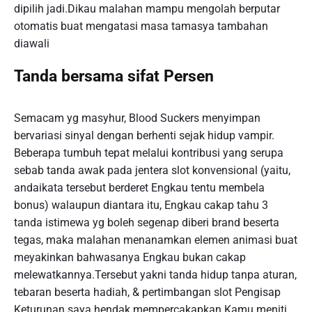
dipilih jadi.Dikau malahan mampu mengolah berputar
otomatis buat mengatasi masa tamasya tambahan
diawali
Tanda bersama sifat Persen
Semacam yg masyhur, Blood Suckers menyimpan
bervariasi sinyal dengan berhenti sejak hidup vampir.
Beberapa tumbuh tepat melalui kontribusi yang serupa
sebab tanda awak pada jentera slot konvensional (yaitu,
andaikata tersebut berderet Engkau tentu membela
bonus) walaupun diantara itu, Engkau cakap tahu 3
tanda istimewa yg boleh segenap diberi brand beserta
tegas, maka malahan menanamkan elemen animasi buat
meyakinkan bahwasanya Engkau bukan cakap
melewatkannya.Tersebut yakni tanda hidup tanpa aturan,
tebaran beserta hadiah, & pertimbangan slot Pengisap
Keturunan saya hendak mempercakapkan Kamu meniti