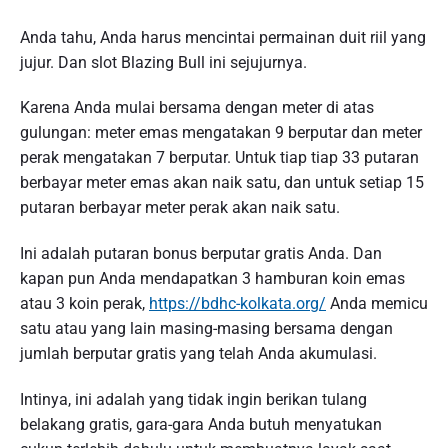
Anda tahu, Anda harus mencintai permainan duit riil yang
jujur. Dan slot Blazing Bull ini sejujurnya.
Karena Anda mulai bersama dengan meter di atas
gulungan: meter emas mengatakan 9 berputar dan meter
perak mengatakan 7 berputar. Untuk tiap tiap 33 putaran
berbayar meter emas akan naik satu, dan untuk setiap 15
putaran berbayar meter perak akan naik satu.
Ini adalah putaran bonus berputar gratis Anda. Dan
kapan pun Anda mendapatkan 3 hamburan koin emas
atau 3 koin perak,
https://bdhc-kolkata.org/
Anda memicu
satu atau yang lain masing-masing bersama dengan
jumlah berputar gratis yang telah Anda akumulasi.
Intinya, ini adalah yang tidak ingin berikan tulang
belakang gratis, gara-gara Anda butuh menyatukan