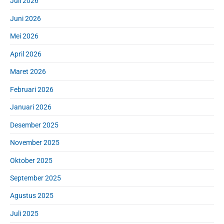
Juli 2026
y
t
f
s
S
:
Juni 2026
o
t
i
r
:
d
Mei 2026
:
e
April 2026
b
a
Maret 2026
r
Februari 2026
Januari 2026
Desember 2025
November 2025
Oktober 2025
September 2025
Agustus 2025
Juli 2025