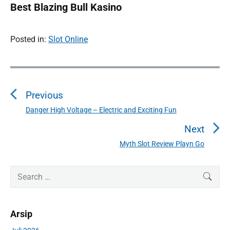
Best Blazing Bull Kasino
Posted in:
Slot Online
N
a
Previous
v
i
Danger High Voltage – Electric and Exciting Fun
P
g
r
Next
a
e
Myth Slot Review Playn Go
N
v
s
e
i
i
P
x
S
SEAR
o
p
r
e
t
u
o
i
a
p
s
m
s
r
o
Arsip
a
p
c
s
r
o
h