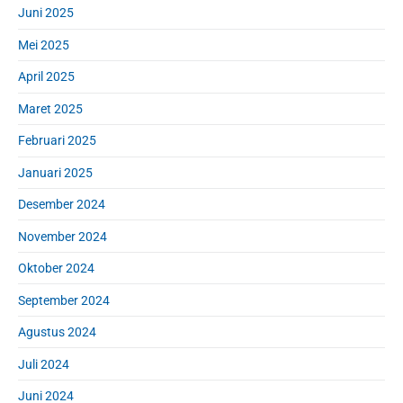
Juni 2025
Mei 2025
April 2025
Maret 2025
Februari 2025
Januari 2025
Desember 2024
November 2024
Oktober 2024
September 2024
Agustus 2024
Juli 2024
Juni 2024