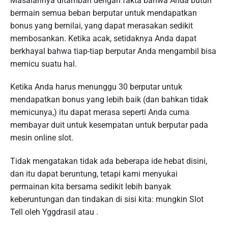
Masalahnya ditambah dengan fakta bahwa Anda butuh
bermain semua beban berputar untuk mendapatkan
bonus yang bernilai, yang dapat merasakan sedikit
membosankan. Ketika acak, setidaknya Anda dapat
berkhayal bahwa tiap-tiap berputar Anda mengambil bisa
memicu suatu hal.
Ketika Anda harus menunggu 30 berputar untuk
mendapatkan bonus yang lebih baik (dan bahkan tidak
memicunya,) itu dapat merasa seperti Anda cuma
membayar duit untuk kesempatan untuk berputar pada
mesin online slot.
Tidak mengatakan tidak ada beberapa ide hebat disini,
dan itu dapat beruntung, tetapi kami menyukai
permainan kita bersama sedikit lebih banyak
keberuntungan dan tindakan di sisi kita: mungkin Slot
Tell oleh Yggdrasil atau .