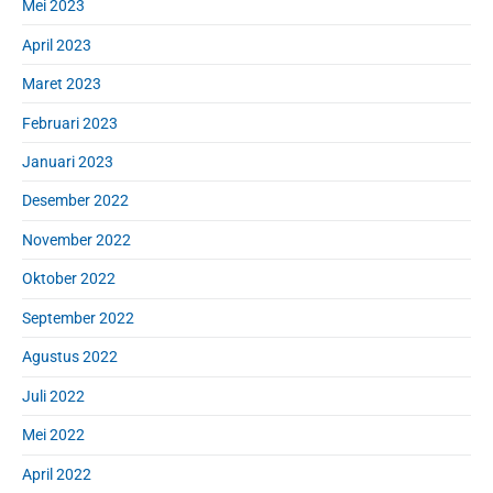
Mei 2023
April 2023
Maret 2023
Februari 2023
Januari 2023
Desember 2022
November 2022
Oktober 2022
September 2022
Agustus 2022
Juli 2022
Mei 2022
April 2022