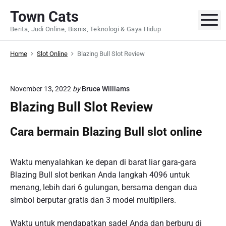
S
Town Cats
k
M
Berita, Judi Online, Bisnis, Teknologi & Gaya Hidup
i
p
Home
Slot Online
Blazing Bull Slot Review
t
o
c
November 13, 2022
by
Bruce Williams
o
Blazing Bull Slot Review
n
t
Cara bermain Blazing Bull slot online
e
n
t
Waktu menyalahkan ke depan di barat liar gara-gara
Blazing Bull slot berikan Anda langkah 4096 untuk
menang, lebih dari 6 gulungan, bersama dengan dua
simbol berputar gratis dan 3 model multipliers.
Waktu untuk mendapatkan sadel Anda dan berburu di