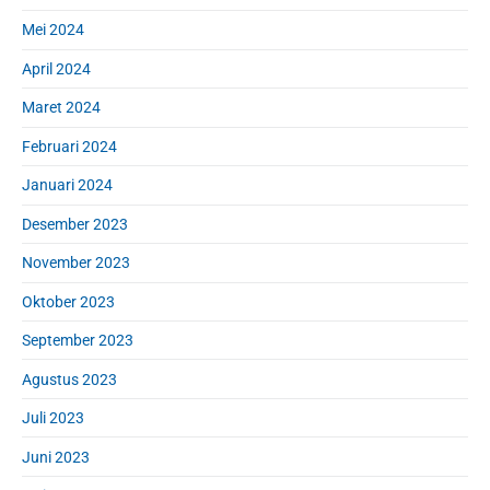
Mei 2024
April 2024
Maret 2024
Februari 2024
Januari 2024
Desember 2023
November 2023
Oktober 2023
September 2023
Agustus 2023
Juli 2023
Juni 2023