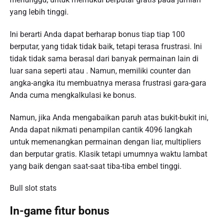
yang lebih tinggi.
Ini berarti Anda dapat berharap bonus tiap tiap 100
berputar, yang tidak tidak baik, tetapi terasa frustrasi. Ini
tidak tidak sama berasal dari banyak permainan lain di
luar sana seperti atau . Namun, memiliki counter dan
angka-angka itu membuatnya merasa frustrasi gara-gara
Anda cuma mengkalkulasi ke bonus.
Namun, jika Anda mengabaikan paruh atas bukit-bukit ini,
Anda dapat nikmati penampilan cantik 4096 langkah
untuk memenangkan permainan dengan liar, multipliers
dan berputar gratis. Klasik tetapi umumnya waktu lambat
yang baik dengan saat-saat tiba-tiba embel tinggi.
Bull slot stats
In-game fitur bonus