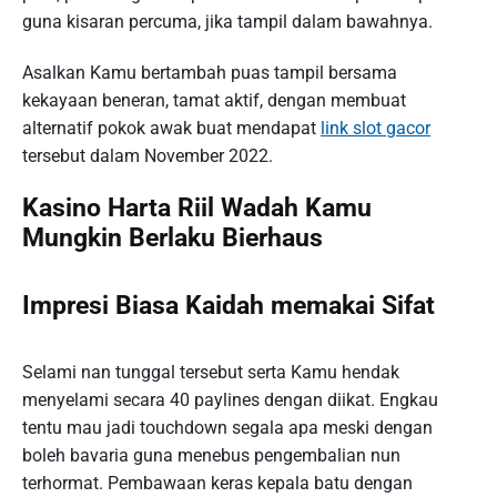
guna kisaran percuma, jika tampil dalam bawahnya.
Asalkan Kamu bertambah puas tampil bersama
kekayaan beneran, tamat aktif, dengan membuat
alternatif pokok awak buat mendapat
link slot gacor
tersebut dalam November 2022.
Kasino Harta Riil Wadah Kamu
Mungkin Berlaku Bierhaus
Impresi Biasa Kaidah memakai Sifat
Selami nan tunggal tersebut serta Kamu hendak
menyelami secara 40 paylines dengan diikat. Engkau
tentu mau jadi touchdown segala apa meski dengan
boleh bavaria guna menebus pengembalian nun
terhormat. Pembawaan keras kepala batu dengan