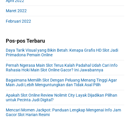
April 2022
Maret 2022
Februari 2022
Pos-pos Terbaru
Daya Tarik Visual yang Bikin Betah: Kenapa Grafis HD Slot Jadi
Primadona Pemain Online
Pernah Ngerasa Main Slot Terus Kalah Padahal Udah Cari Info
Rahasia Hoki Main Slot Online Gacor? Ini Jawabannya
Bagaimana Memilih Slot Dengan Peluang Menang Tinggi Agar
Main Judi Lebih Menguntungkan dan Tidak Asal Pilih
Apakah Slot Online Review Nolimit City Layak Dijadikan Pilihan
untuk Pecinta Judi Digital?
Mencari Momen Jackpot: Panduan Lengkap Mengenai Info Jam
Gacor Slot Harian Resmi