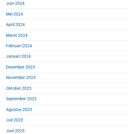
Juni 2024
Mei 2024
April 2024
Maret 2024
Februari 2024
Januari 2024
Desember 2023
November 2023
Oktober 2023
September 2023
Agustus 2023
Juli 2023
Juni 2023