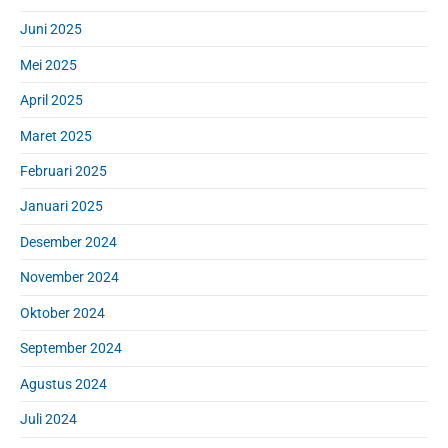
Juni 2025
Mei 2025
April 2025
Maret 2025
Februari 2025
Januari 2025
Desember 2024
November 2024
Oktober 2024
September 2024
Agustus 2024
Juli 2024