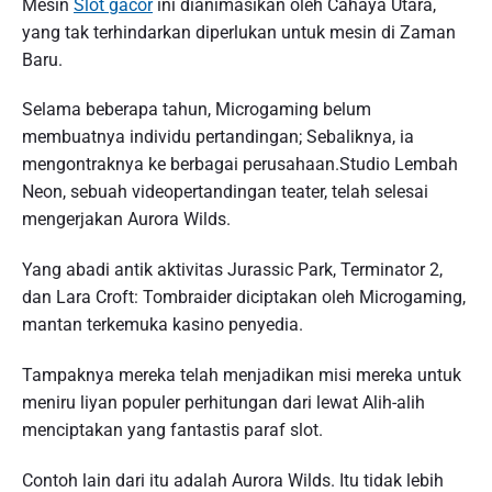
Mesin
Slot gacor
ini dianimasikan oleh Cahaya Utara,
yang tak terhindarkan diperlukan untuk mesin di Zaman
Baru.
Selama beberapa tahun, Microgaming belum
membuatnya individu pertandingan; Sebaliknya, ia
mengontraknya ke berbagai perusahaan.Studio Lembah
Neon, sebuah videopertandingan teater, telah selesai
mengerjakan Aurora Wilds.
Yang abadi antik aktivitas Jurassic Park, Terminator 2,
dan Lara Croft: Tombraider diciptakan oleh Microgaming,
mantan terkemuka kasino penyedia.
Tampaknya mereka telah menjadikan misi mereka untuk
meniru liyan populer perhitungan dari lewat Alih-alih
menciptakan yang fantastis paraf slot.
Contoh lain dari itu adalah Aurora Wilds. Itu tidak lebih