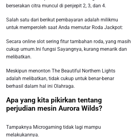
berserakan citra muncul di penjepit 2, 3, dan 4.
Salah satu dari berikut pembayaran adalah milikmu
untuk memperoleh saat Anda memutar Roda Jackpot:
Secara online slot sering fitur tambahan roda, yang masih
cukup umum.Ini fungsi Sayangnya, kurang menarik dan
melibatkan.
Meskipun menonton The Beautiful Northern Lights
adalah melibatkan, tidak cukup untuk benar-benar
berhasil dalam hal ini Olahraga.
Apa yang kita pikirkan tentang
perjudian mesin Aurora Wilds?
Tampaknya Microgaming tidak lagi mampu
melakukannya.