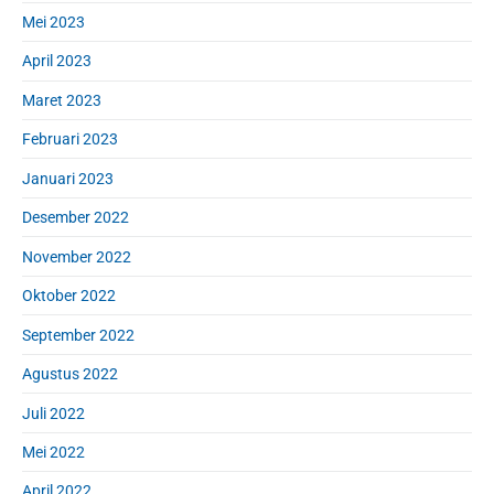
Mei 2023
April 2023
Maret 2023
Februari 2023
Januari 2023
Desember 2022
November 2022
Oktober 2022
September 2022
Agustus 2022
Juli 2022
Mei 2022
April 2022