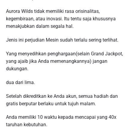
Aurora Wilds tidak memiliki rasa orisinalitas,
kegembiraan, atau inovasi. Itu tentu saja khususnya
menakjubkan dalam segala hal.
Jenis ini perjudian Mesin sudah terlalu sering terlihat.
Yang menyedihkan penghargaan(selain Grand Jackpot,
yang ajaib jika Anda memenangkannya) jangan
dukungan.
dua dari lima.
Setelah dikreditkan ke Anda akun, semua hadiah dan
gratis berputar berlaku untuk tujuh malam.
Anda memiliki 10 waktu kepada mencapai yang 40x
taruhan kebutuhan.