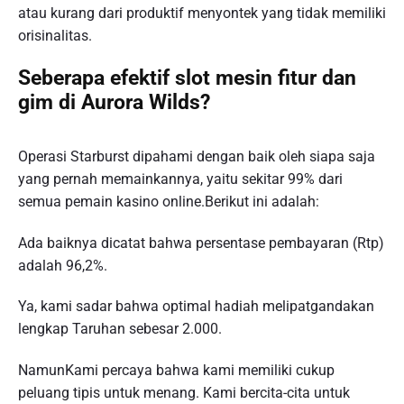
atau kurang dari produktif menyontek yang tidak memiliki
orisinalitas.
Seberapa efektif slot mesin fitur dan
gim di Aurora Wilds?
Operasi Starburst dipahami dengan baik oleh siapa saja
yang pernah memainkannya, yaitu sekitar 99% dari
semua pemain kasino online.Berikut ini adalah:
Ada baiknya dicatat bahwa persentase pembayaran (Rtp)
adalah 96,2%.
Ya, kami sadar bahwa optimal hadiah melipatgandakan
lengkap Taruhan sebesar 2.000.
NamunKami percaya bahwa kami memiliki cukup
peluang tipis untuk menang. Kami bercita-cita untuk