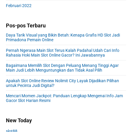
Februari 2022
Pos-pos Terbaru
Daya Tarik Visual yang Bikin Betah: Kenapa Grafis HD Slot Jadi
Primadona Pemain Online
Pernah Ngerasa Main Slot Terus Kalah Padahal Udah Cari Info
Rahasia Hoki Main Slot Online Gacor? Ini Jawabannya
Bagaimana Memilih Slot Dengan Peluang Menang Tinggi Agar
Main Judi Lebih Menguntungkan dan Tidak Asal Pilih
Apakah Slot Online Review Nolimit City Layak Dijadikan Pilihan
untuk Pecinta Judi Digital?
Mencari Momen Jackpot: Panduan Lengkap Mengenai Info Jam
Gacor Slot Harian Resmi
New Today
slot88