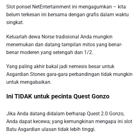
Slot ponsel NetEntertainment ini mengagumkan – kita
belum terkesan ini bersama dengan grafis dalam waktu
singkat.
Keluarlah dewa Norse tradisional Anda mungkin
menemukan dan datang tampilan mitos yang benar-
benar moderen yang setengah dan 1/2.
Yang paling akhir bakal jadi nemesis besar untuk
Asgardian Stones gara-gara perbandingan tidak mungkin
untuk mengabaikan.
Ini TIDAK untuk pecinta Quest Gonzo
Jika Anda datang didalam berharap Quest 2.0 Gonzo,
Anda dapat kecewa; yang kemungkinan mengapa ini slot
Batu Asgardian ulasan tidak lebih tinggi.