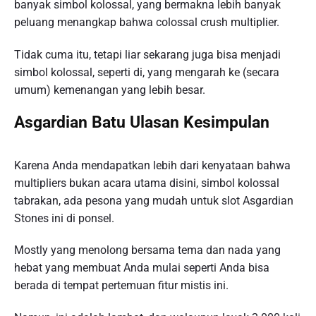
banyak simbol kolossal, yang bermakna lebih banyak
peluang menangkap bahwa colossal crush multiplier.
Tidak cuma itu, tetapi liar sekarang juga bisa menjadi
simbol kolossal, seperti di, yang mengarah ke (secara
umum) kemenangan yang lebih besar.
Asgardian Batu Ulasan Kesimpulan
Karena Anda mendapatkan lebih dari kenyataan bahwa
multipliers bukan acara utama disini, simbol kolossal
tabrakan, ada pesona yang mudah untuk slot Asgardian
Stones ini di ponsel.
Mostly yang menolong bersama tema dan nada yang
hebat yang membuat Anda mulai seperti Anda bisa
berada di tempat pertemuan fitur mistis ini.