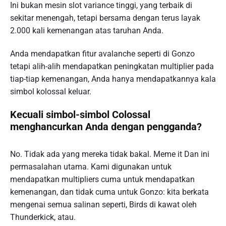
Ini bukan mesin slot variance tinggi, yang terbaik di
sekitar menengah, tetapi bersama dengan terus layak
2.000 kali kemenangan atas taruhan Anda.
Anda mendapatkan fitur avalanche seperti di Gonzo
tetapi alih-alih mendapatkan peningkatan multiplier pada
tiap-tiap kemenangan, Anda hanya mendapatkannya kala
simbol kolossal keluar.
Kecuali simbol-simbol Colossal
menghancurkan Anda dengan pengganda?
No. Tidak ada yang mereka tidak bakal. Meme it Dan ini
permasalahan utama. Kami digunakan untuk
mendapatkan multipliers cuma untuk mendapatkan
kemenangan, dan tidak cuma untuk Gonzo: kita berkata
mengenai semua salinan seperti, Birds di kawat oleh
Thunderkick, atau.