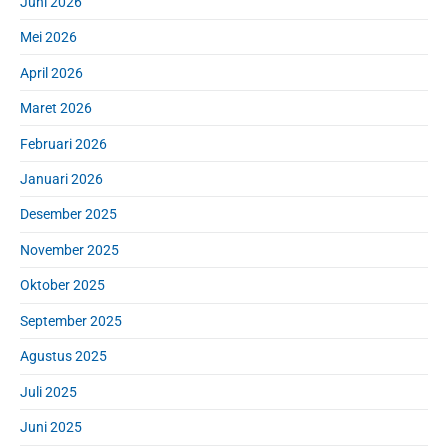
Juni 2026
o
t
i
r
:
d
Mei 2026
:
e
April 2026
b
a
Maret 2026
r
Februari 2026
Januari 2026
Desember 2025
November 2025
Oktober 2025
September 2025
Agustus 2025
Juli 2025
Juni 2025