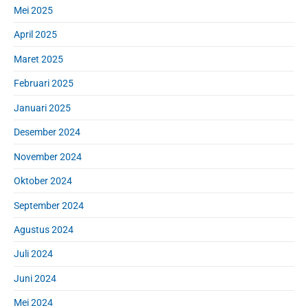
Mei 2025
April 2025
Maret 2025
Februari 2025
Januari 2025
Desember 2024
November 2024
Oktober 2024
September 2024
Agustus 2024
Juli 2024
Juni 2024
Mei 2024