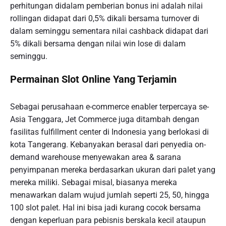
perhitungan didalam pemberian bonus ini adalah nilai
rollingan didapat dari 0,5% dikali bersama turnover di
dalam seminggu sementara nilai cashback didapat dari
5% dikali bersama dengan nilai win lose di dalam
seminggu.
Permainan Slot Online Yang Terjamin
Sebagai perusahaan e-commerce enabler terpercaya se-
Asia Tenggara, Jet Commerce juga ditambah dengan
fasilitas fulfillment center di Indonesia yang berlokasi di
kota Tangerang. Kebanyakan berasal dari penyedia on-
demand warehouse menyewakan area & sarana
penyimpanan mereka berdasarkan ukuran dari palet yang
mereka miliki. Sebagai misal, biasanya mereka
menawarkan dalam wujud jumlah seperti 25, 50, hingga
100 slot palet. Hal ini bisa jadi kurang cocok bersama
dengan keperluan para pebisnis berskala kecil ataupun