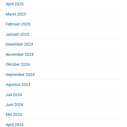
April 2025
Maret 2025
Februari 2025
Januari 2025
Desember 2024
November 2024
Oktober 2024
September 2024
Agustus 2024
Juli 2024
Juni 2024
Mei 2024
April 2024