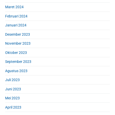
Maret 2024
Februari 2024
Januari 2024
Desember 2023
November 2023
Oktober 2023
September 2023
Agustus 2023
Juli 2023
Juni 2023
Mei 2023
April 2023