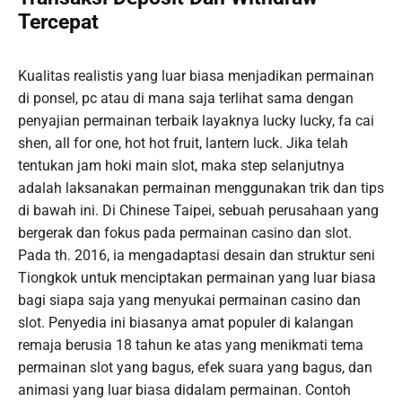
Tercepat
Kualitas realistis yang luar biasa menjadikan permainan
di ponsel, pc atau di mana saja terlihat sama dengan
penyajian permainan terbaik layaknya lucky lucky, fa cai
shen, all for one, hot hot fruit, lantern luck. Jika telah
tentukan jam hoki main slot, maka step selanjutnya
adalah laksanakan permainan menggunakan trik dan tips
di bawah ini. Di Chinese Taipei, sebuah perusahaan yang
bergerak dan fokus pada permainan casino dan slot.
Pada th. 2016, ia mengadaptasi desain dan struktur seni
Tiongkok untuk menciptakan permainan yang luar biasa
bagi siapa saja yang menyukai permainan casino dan
slot. Penyedia ini biasanya amat populer di kalangan
remaja berusia 18 tahun ke atas yang menikmati tema
permainan slot yang bagus, efek suara yang bagus, dan
animasi yang luar biasa didalam permainan. Contoh