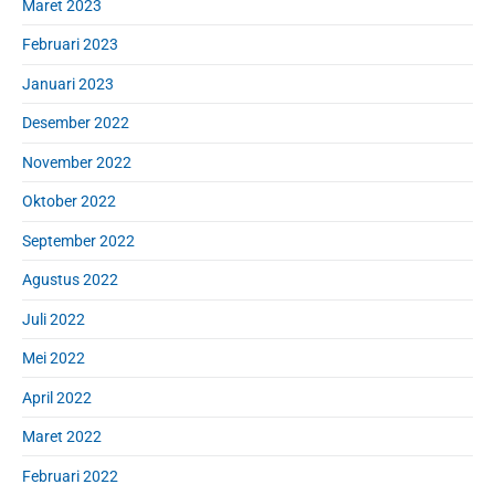
Maret 2023
Februari 2023
Januari 2023
Desember 2022
November 2022
Oktober 2022
September 2022
Agustus 2022
Juli 2022
Mei 2022
April 2022
Maret 2022
Februari 2022