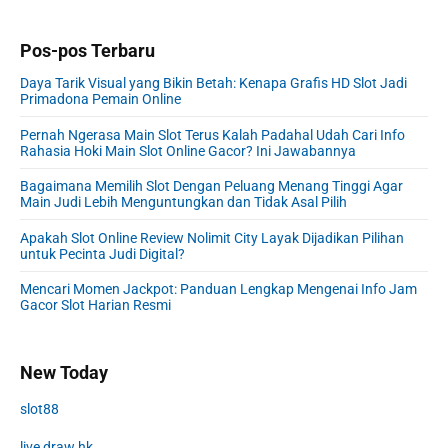
Pos-pos Terbaru
Daya Tarik Visual yang Bikin Betah: Kenapa Grafis HD Slot Jadi
Primadona Pemain Online
Pernah Ngerasa Main Slot Terus Kalah Padahal Udah Cari Info
Rahasia Hoki Main Slot Online Gacor? Ini Jawabannya
Bagaimana Memilih Slot Dengan Peluang Menang Tinggi Agar
Main Judi Lebih Menguntungkan dan Tidak Asal Pilih
Apakah Slot Online Review Nolimit City Layak Dijadikan Pilihan
untuk Pecinta Judi Digital?
Mencari Momen Jackpot: Panduan Lengkap Mengenai Info Jam
Gacor Slot Harian Resmi
New Today
slot88
live draw hk