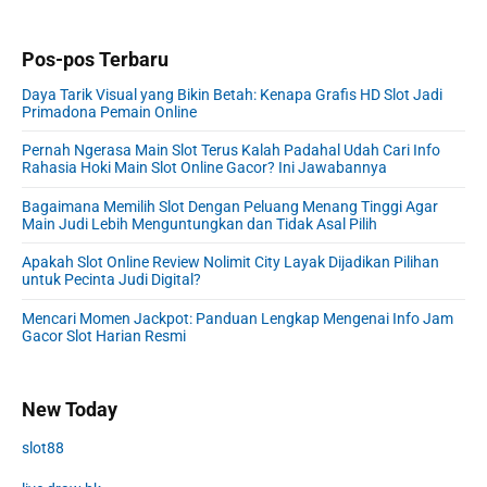
Pos-pos Terbaru
Daya Tarik Visual yang Bikin Betah: Kenapa Grafis HD Slot Jadi
Primadona Pemain Online
Pernah Ngerasa Main Slot Terus Kalah Padahal Udah Cari Info
Rahasia Hoki Main Slot Online Gacor? Ini Jawabannya
Bagaimana Memilih Slot Dengan Peluang Menang Tinggi Agar
Main Judi Lebih Menguntungkan dan Tidak Asal Pilih
Apakah Slot Online Review Nolimit City Layak Dijadikan Pilihan
untuk Pecinta Judi Digital?
Mencari Momen Jackpot: Panduan Lengkap Mengenai Info Jam
Gacor Slot Harian Resmi
New Today
slot88