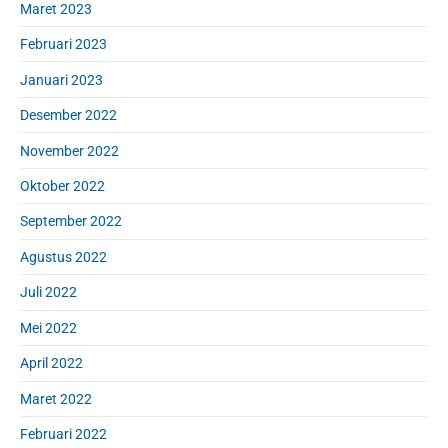
Maret 2023
Februari 2023
Januari 2023
Desember 2022
November 2022
Oktober 2022
September 2022
Agustus 2022
Juli 2022
Mei 2022
April 2022
Maret 2022
Februari 2022