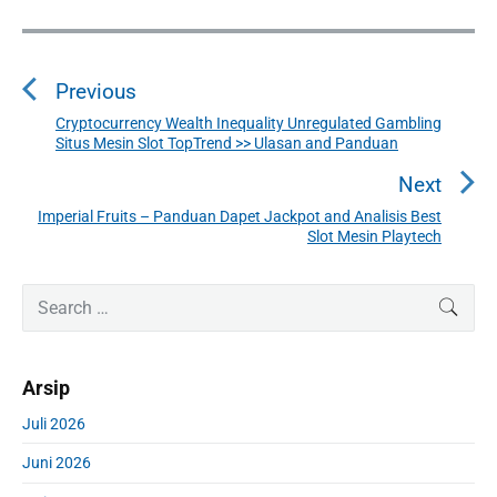
N
a
Previous
v
i
Cryptocurrency Wealth Inequality Unregulated Gambling
P
Situs Mesin Slot TopTrend >> Ulasan and Panduan
g
r
a
e
Next
v
s
Imperial Fruits – Panduan Dapet Jackpot and Analisis Best
N
i
Slot Mesin Playtech
i
e
o
p
x
u
P
S
o
t
SEAR
r
s
e
s
p
i
a
p
o
m
r
o
s
Arsip
a
c
s
r
t
h
Juli 2026
t
y
:
f
S
:
Juni 2026
o
i
r