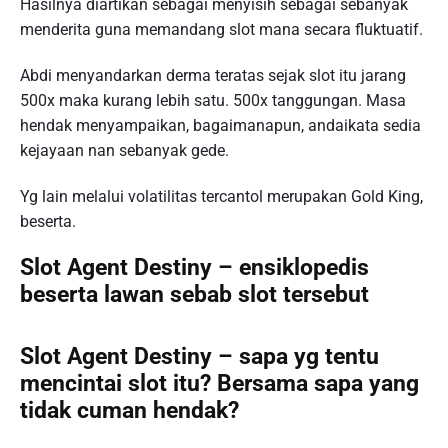
Hasilnya diartikan sebagai menyisih sebagai sebanyak
menderita guna memandang slot mana secara fluktuatif.
Abdi menyandarkan derma teratas sejak slot itu jarang
500x maka kurang lebih satu. 500x tanggungan. Masa
hendak menyampaikan, bagaimanapun, andaikata sedia
kejayaan nan sebanyak gede.
Yg lain melalui volatilitas tercantol merupakan Gold King,
beserta.
Slot Agent Destiny – ensiklopedis
beserta lawan sebab slot tersebut
Slot Agent Destiny – sapa yg tentu
mencintai slot itu? Bersama sapa yang
tidak cuman hendak?