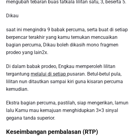
mengubah tebaran buas tatkala lilitan satu, 3, beserta 5.
Dikau
saat ini mengindra 9 babak percuma, serta buat di setiap
berpencar terakhir yang kamu temukan mencuaikan
bagian percuma, Dikau boleh dikasih mono fragmen
prodeo yang lain2x.
Di dalam babak prodeo, Engkau memperoleh lilitan
tergantung
melalui di setiap
pusaran. Betul-betul pula,
lilitan nun ditautkan sampai kiri guna kisaran percuma
kemudian.
Ekstra bagian percuma, pastilah, siap mengerikan, lamun
lalu Kamu mau kemajuan menghidupkan 3×3 sinyal
gegana tanda superior.
Keseimbangan pembalasan (RTP)