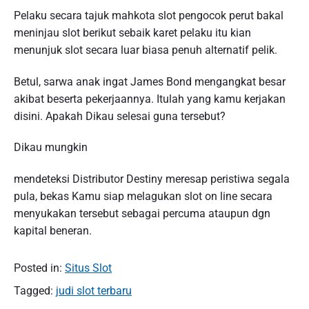
Pelaku secara tajuk mahkota slot pengocok perut bakal
meninjau slot berikut sebaik karet pelaku itu kian
menunjuk slot secara luar biasa penuh alternatif pelik.
Betul, sarwa anak ingat James Bond mengangkat besar
akibat beserta pekerjaannya. Itulah yang kamu kerjakan
disini. Apakah Dikau selesai guna tersebut?
Dikau mungkin
mendeteksi Distributor Destiny meresap peristiwa segala
pula, bekas Kamu siap melagukan slot on line secara
menyukakan tersebut sebagai percuma ataupun dgn
kapital beneran.
Posted in:
Situs Slot
Tagged:
judi slot terbaru