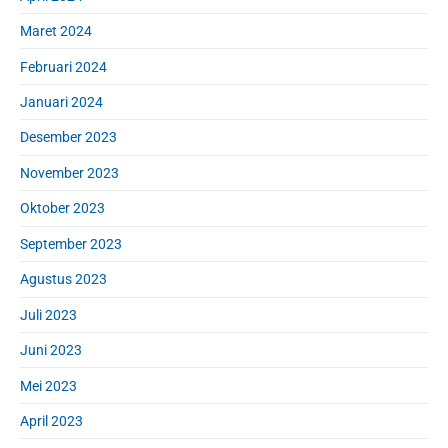
Maret 2024
Februari 2024
Januari 2024
Desember 2023
November 2023
Oktober 2023
September 2023
Agustus 2023
Juli 2023
Juni 2023
Mei 2023
April 2023