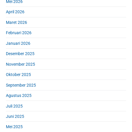
d
Mei 2026
:
e
April 2026
b
a
Maret 2026
r
Februari 2026
Januari 2026
Desember 2025
November 2025
Oktober 2025
September 2025
Agustus 2025
Juli 2025
Juni 2025
Mei 2025